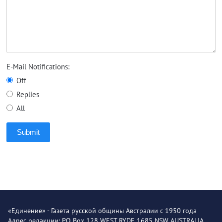
E-Mail Notifications:
Off
Replies
All
Submit
«Единение» - Газета русской общины Австралии с 1950 года
Адрес редакции: PO Box 128 WEST RYDE 1685 NSW AUSTRALIA