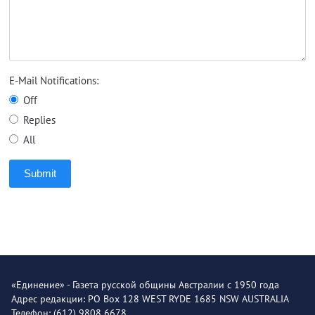
E-Mail Notifications:
Off
Replies
All
Submit
«Единение» - Газета русской общины Австралии с 1950 года
Адрес редакции: PO Box 128 WEST RYDE 1685 NSW AUSTRALIA
Телефон: (612) 9808 6678