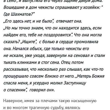
в сено“, и выпустила его через задние двери дома.
Вошедшие в дом чекисты спрашивают у хозяйки: "
Где Шахматов?“
„Его здесь нет, и не было“, ­ отвечает она.
„Но мы точно знаем, что он находится здесь, если
найдем его, тебе не поздоровится“. Что она могла
сказать? „Ищите“, ­ с болью в сердце промолвила
она. Начался обыск, где только чекисты его
не искали, уже уходя, завернули на сеновал и стали
тыкать клинками в стог сена. Отец потом
рассказывал, что несколько раз слышал, как что-то
прошуршало совсем близко от него. „Матерь Божия
спасла меня, я усердно молил Заступницу
о спасении“, ­ говорил он».
Наверное, имея за плечами такую насыщенную
и во многом трагичную судьбу, являясь