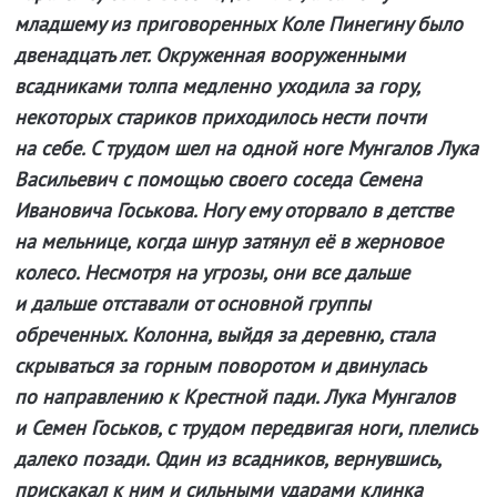
младшему из приговоренных Коле Пинегину было
двенадцать лет. Окруженная вооруженными
всадниками толпа медленно уходила за гору,
некоторых стариков приходилось нести почти
на себе. С трудом шел на одной ноге Мунгалов Лука
Васильевич с помощью своего соседа Семена
Ивановича Госькова. Ногу ему оторвало в детстве
на мельнице, когда шнур затянул её в жерновое
колесо. Несмотря на угрозы, они все дальше
и дальше отставали от основной группы
обреченных. Колонна, выйдя за деревню, стала
скрываться за горным поворотом и двинулась
по направлению к Крестной пади. Лука Мунгалов
и Семен Госьков, с трудом передвигая ноги, плелись
далеко позади. Один из всадников, вернувшись,
прискакал к ним и сильными ударами клинка