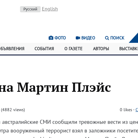
English
Русский
ФОТО
ВИДЕО
ПОИСК
ОБЪЯВЛЕНИЯ
СОБЫТИЯ
О ГАЗЕТЕ
АВТОРЫ
ВЫСТАВК
 на Мартин Плэйс
(4882 views)
0
likes
-
C
я австралийские СМИ сообщили тревожные вести из це
утра вооруженный террорист взял в заложники посетит