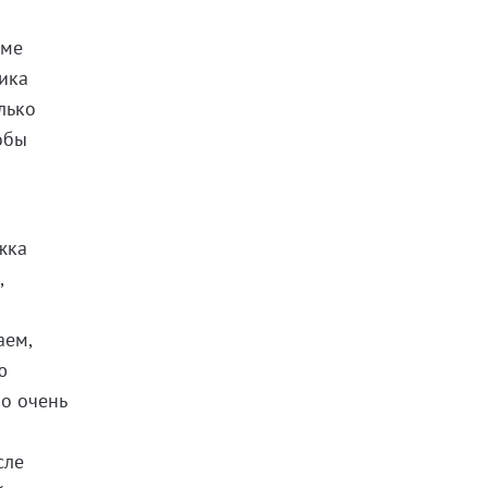
юме
лика
лько
обы
жка
,
аем,
ю
ло очень
сле