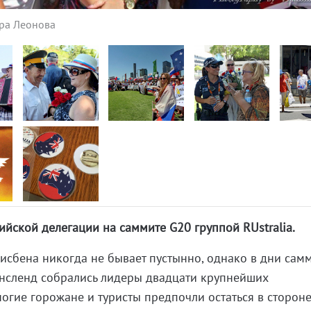
ира Леонова
йской делегации на саммите G20 группой RUstralia.
исбена никогда не бывает пустынно, однако в дни самм
инсленд собрались лидеры двадцати крупнейших
огие горожане и туристы предпочли остаться в сторон