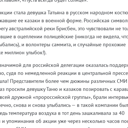
кции стала девушка Татьяна в русском народном кост
ужавшие ее казаки в военной форме. Российская симво
егу австралийской реки Брисбен, это чувствовали не то
оявшие в оцеплении полицейские (никогда не видела, чт
ыбались), и волонтеры саммита, и случайные прохожие
оже миллион улыбок!).
 значимой для российской делегации оказалась поддер
но, судя по немедленной реакции в центральной прессе
шла! Представители более чем дюжины различных СМИ
аз просили девушку Таню и казаков позировать с карав
 всей дружной «пророссийской группы», брали интервь
онечно, снова и снова улыбались — в такой компании бы
ведь температура воздуха в тот день зашкаливала за 40
 и упоминания об акции уже через несколько часов по