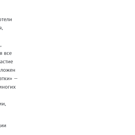
отели
я,
,
я все
астие
оложен
атки» —
 многих
ми,
ции