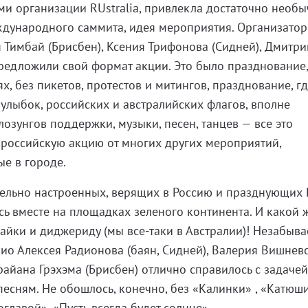
ами организации RUstralia, привлекла достаточно необ
ждународного саммита, идея мероприятия. Организато
 Тимбай (Брисбен), Ксения Трифонова (Сидней), Дмитри
редложили свой формат акции. Это было празднование
х, без пикетов, протестов и митингов, празднование, г
 улыбок, российских и австралийских флагов, вполне
озунгов поддержки, музыки, песен, танцев — все это
российскую акцию от многих других мероприятий,
е в городе.
тельно настроенных, верящих в Россию и празднующих
сь вместе на площадках зеленого континента. И какой 
лайки и диджериду (мы все-таки в Австралии)! Незабыв
рио Алексея Радионова (баян, Сидней), Валерия Вишнев
райана Грэхэма (Брисбен) отлично справилось с задаче
есням. Не обошлось, конечно, без «Калинки» , «Катюши»
главой», «Пусть всегда будет солнце».