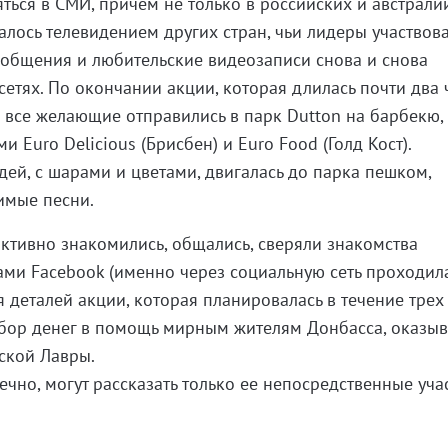
яться в СМИ, причем не только в российских и австрали
лось телевидением других стран, чьи лидеры участвов
ообщения и любительские видеозаписи снова и снова
етях. По окончании акции, которая длилась почти два 
 все желающие отправились в парк Dutton на барбекю,
 Euro Delicious (Брисбен) и Euro Food (Голд Кост).
ей, с шарами и цветами, двигалась до парка пешком,
имые песни.
активно знакомились, общались, сверяли знакомства
ми Facebook (именно через социальную сеть проходил
 деталей акции, которая планировалась в течение трех
 сбор денег в помощь мирным жителям Донбасса, оказы
ской Лавры.
ечно, могут рассказать только ее непосредственные уча