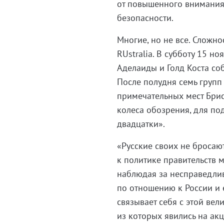
от повышенного внимания
безопасности.
Многие, но не все. Сложн
RUstralia. В субботу 15 н
Аделаиды и Голд Коста со
После полудня семь групп
примечательных мест Брис
колеса обозрения, для п
двадцатки».
«Русские своих не бросают
к политике правительств м
наблюдая за несправедли
по отношению к России и е
связывает себя с этой вел
из которых явились на ак