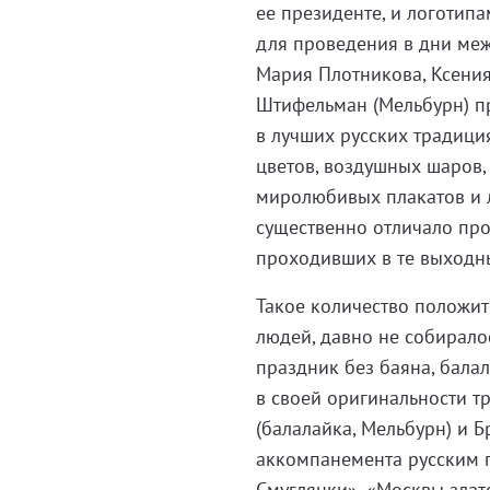
ее президенте, и логотип
для проведения в дни ме
Мария Плотникова, Ксения
Штифельман (Мельбурн) п
в лучших русских традиция
цветов, воздушных шаров,
миролюбивых плакатов и л
существенно отличало про
проходивших в те выходны
Такое количество положи
людей, давно не собирало
праздник без баяна, бала
в своей оригинальности т
(балалайка, Мельбурн) и Б
аккомпанемента русским п
Смуглянки», «Москвы злато