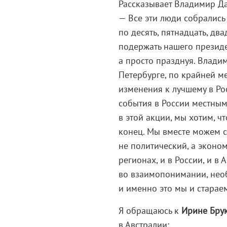
Рассказывает Владимир Даш
— Все эти люди собрались
по десять, пятнадцать, дв
подержать нашего президен
а просто празднуя. Влади
Петербурге, по крайней ме
изменения к лучшему в Рос
события в России местным
в этой акции, мы хотим,
конец. Мы вместе можем с
не политический, а эконо
регионах, и в России, и в
во взаимопонимании, нео
и именно это мы и старае
Я обращаюсь к
Ирине Бру
в Австралии: