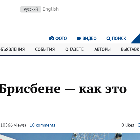
English
Русский
ФОТО
ВИДЕО
ПОИСК
ОБЪЯВЛЕНИЯ
СОБЫТИЯ
О ГАЗЕТЕ
АВТОРЫ
ВЫСТАВК
 Брисбене — как это
(10566 views)
·
10 comments
0
likes
-
C