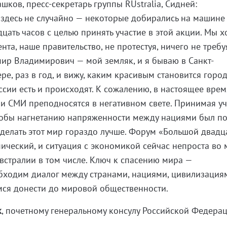
ков, пресс-секретарь группы RUstralia, Сидней:
 здесь не случайно — некоторые добирались на машине
адцать часов с целью принять участие в этой акции. Мы х
та, наше правительство, не протестуя, ничего не требу
мир Владимирович — мой земляк, и я бываю в Санкт-
ре, раз в год, и вижу, каким красивым становится город
сии есть и происходят. К сожалению, в настоящее врем
и СМИ преподносятся в негативном свете. Принимая уч
 чтобы нагнетанию напряженности между нациями был п
делать этот мир гораздо лучше. Форум «Большой двадц
мический, и ситуация с экономикой сейчас непроста во
 Австралии в том числе. Ключ к спасению мира —
бходим диалог между странами, нациями, цивилизация
мся донести до мировой общественности.
к
, почетному генеральному консулу Российской Федера