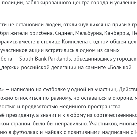
 полиции, заблокированного центра города и усиленн
ости не остановили людей, откликнувшихся на призыв г
оября жители Брисбена, Сиднея, Мельбурна, Канберры, Пе
брались вместе в столице Квинслена с одной общей цел
 участников акции встретились в одном из самых
бена — South Bank Parklands, объединившись у городск
оддержки российской делегации на саммите «Большой
» — написано на футболке у одной из участниц. Действ
ожно относиться по-разному, но оставаться в стороне, 
востью и предвзятостью медийного пространства
ё президенту, а значит и к любому из соотечественнико
икой страной, было бы неправильно. Участников, многи
цию в футболках и майках с позитивными надписями о 