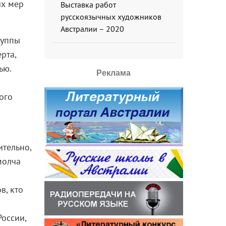
ых мер
Выставка работ
русскоязычных художников
Австралии – 2020
руппы
рта,
ью.
Реклама
ого
ительно,
молча
в, кто
е
России,