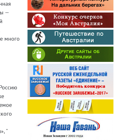
ычная
ры —
й
,
де много
 Россию
же
аемое
ского
й
, "