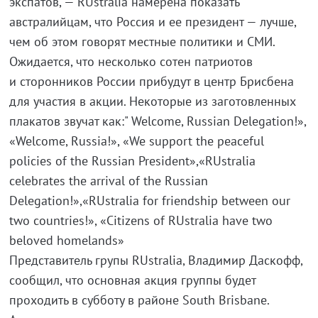
экспатов, — RUstralia намерена показать
австралийцам, что Россия и ее президент — лучше,
чем об этом говорят местные политики и СМИ.
Ожидается, что несколько сотен патриотов
и сторонников России прибудут в центр Брисбена
для участия в акции. Некоторые из заготовленных
плакатов звучат как:" Welcome, Russian Delegation!»,
«Welcome, Russia!», «We support the peaceful
policies of the Russiаn President»,«RUstralia
celebrates the arrival of the Russian
Delegation!»,«RUstralia for friendship between our
two countries!», «Citizens of RUstralia have two
beloved homelands»
Представитель групы RUstralia, Владимир Даскофф,
сообщил, что основная акция группы будет
проходить в субботу в районе South Brisbane.