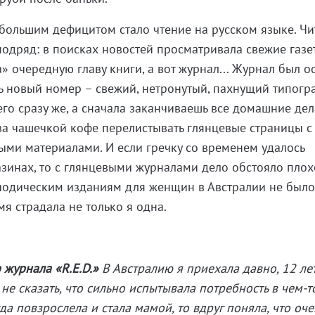
льшим дефицитом стало чтение на русском языке. Чи
подряд: в поисках новостей просматривала свежие газе
» очередную главу книги, а вот журнал... Журнал был 
ь новый номер – свежий, нетронутый, пахнущий типогр
го сразу же, а сначала заканчиваешь все домашние дел
, за чашечкой кофе перелистывать глянцевые страницы 
ми материалами. И если гречку со временем удалось
азинах, то с глянцевыми журналами дело обстояло плох
иодическим изданиям для женщин в Австралии не было
мя страдала не только я одна.
 журнала «R.E.D.»
В Австралию я приехала давно, 12 лет
не сказать, что сильно испытывала потребность в чем-т
гда повзрослела и стала мамой, то вдруг поняла, что оче