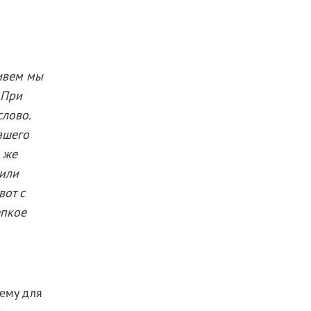
живем мы
 При
слово.
ашего
 же
шили
вот с
епкое
тему для