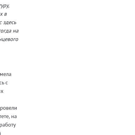
уру,
х в
с здесь
тогда на
нцевого
имела
сь с
ых
провели
ете, на
 работу
й