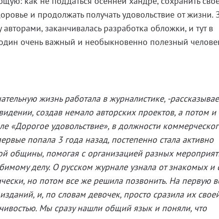
ющую: как не поддаться осенней хандре, сохранить сво
оровье и продолжать получать удовольствие от жизни. 
авторами, заканчивалась разработка обложки, и тут в
 один очень важный и необыкновенно полезный челове
нательную жизнь работала в журналистике, -рассказывае
видении, создав немало авторских проектов, а потом и 
ле «Дорогое удовольствие», в должности коммерческо
первые попала 3 года назад, постепенно стала активно
кой общины, помогая с организацией разных мероприяти
юбимому делу. О русском журнале узнала от знакомых и 
чески, но потом все же решила позвонить. На первую в
зданий, и, по словам девочек, просто сразила их свое
чивостью. Мы сразу нашли общий язык и поняли, что