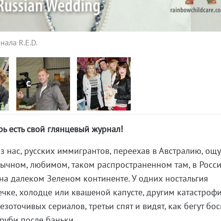
ала R.E.D.
рь есть свой глянцевый журнал!
ас, русских иммигрантов, переехав в Австралию, ощ
вычном, любимом, таком распространенном там, в Росси
 на далеком Зеленом континенте. У одних ностальгия
ечке, холодце или квашеной капусте, другим катастроф
езоточивых сериалов, третьи спят и видят, как бегут бо
руби после баньки.