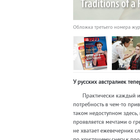
Обложка третьего номера журн
У русских австралиек тепе
Практически каждый из н
потребность в чем-то при
таком недоступном здесь,
проявляется мечтами о гр
не хватает ежевечерних сл
по хрустящему снегу к про