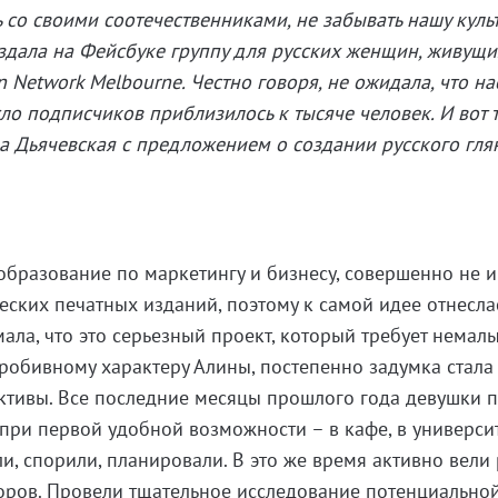
со своими соотечественниками, не забывать нашу культ
оздала на Фейсбуке группу для русских женщин, живущи
Network Melbourne. Честно говоря, не ожидала, что на
ло подписчиков приблизилось к тысяче человек. И вот 
а Дьячевская с предложением о создании русского гля
 образование по маркетингу и бизнесу, совершенно не 
еских печатных изданий, поэтому к самой идее отнесла
ала, что это серьезный проект, который требует немал
робивному характеру Алины, постепенно задумка стала
ктивы. Все последние месяцы прошлого года девушки 
 при первой удобной возможности – в кафе, в университ
и, спорили, планировали. В это же время активно вели
торов. Провели тщательное исследование потенциально