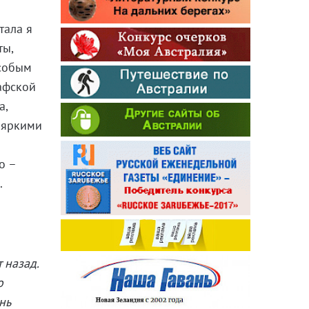
тала я
ты,
особым
афской
а,
с яркими
о –
.
 назад.
о
нь