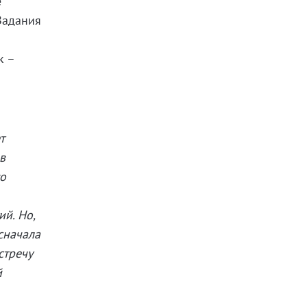
е
Задания
к –
т
в
го
й. Но,
сначала
стречу
й