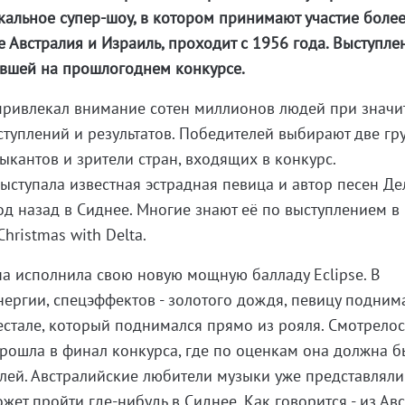
ыкальное супер-шоу, в котором принимают участие боле
е Австралия и Израиль, проходит с 1956 года. Выступле
ившей на прошлогоднем конкурсе.
привлекал внимание сотен миллионов людей при значи
туплений и результатов. Победителей выбирают две гру
кантов и зрители стран, входящих в конкурс.
выступала известная эстрадная певица и автор песен Де
од назад в Сиднее. Многие знают её по выступлением в
hristmas with Delta.
на исполнила свою новую мощную балладу Eclipse. В
ергии, спецэффектов - золотого дождя, певицу подним
стале, который поднимался прямо из рояля. Смотрелос
прошла в финал конкурса, где по оценкам она должна 
елей. Австралийские любители музыки уже представляли
ет пройти где-нибудь в Сиднее. Как говорится - из Ав