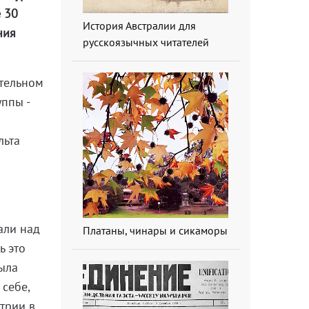
е 30
История Австралии для
ния
русскоязычных читателей
тельном
ппы -
льта
али над
Платаны, чинары и сикаморы
ь это
была
 себе,
стрии в