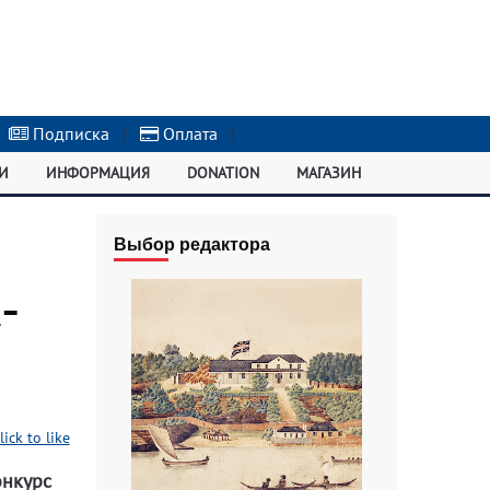
Подписка
|
Оплата
|
И
ИНФОРМАЦИЯ
DONATION
МАГАЗИН
Выбор редактора
-
lick to like
онкурс