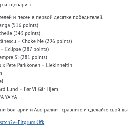
р и сценарист.
телей и песен в первой десятке победителей.
anga (516 points)
chelle (343 points)
tănescu – Choke Me (296 points)
 – Eclipse (287 points)
 Sempre Sì (281 points)
 x Pete Parkkonen – Liekinheitin
ym
e!
rd Lund – Før Vi Går Hjem
YA YA YA
ни Болгарии и Австралии - сравните и сделайте свой вы
watch?v=EltgrumKJfk