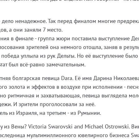
е дело ненадежное. Так перед финалом многие предрек
ов, а они заняли 7 место.
ния в финале - группа жюри поставила выступление Де
лосования зрителей она немного отошла, заняв в резуль
о победа уплыла из рук Дельты. Но её выступление было
тат был всё-равно замечательным.
етняя болгарская певица Dara. Её имя Дарина Николаев
ого золота и эффектов в воздухе при исполнении - песн
 но ритмичная и захватывающая, певица выглядела мол
ежи. И зрители проголосовали за неё.
ль из Израиля, на третьем - из Румынии.
 из Вены? Victoria Swarovski and Michael Ostrowski. Ви
наследница мультимиллионного ювелирного бизнеса Swa