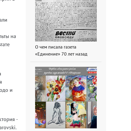
али
льты на
тате
О чем писала газета
«Единение» 70 лет назад
а
я
одо и
ктория -
rovski.