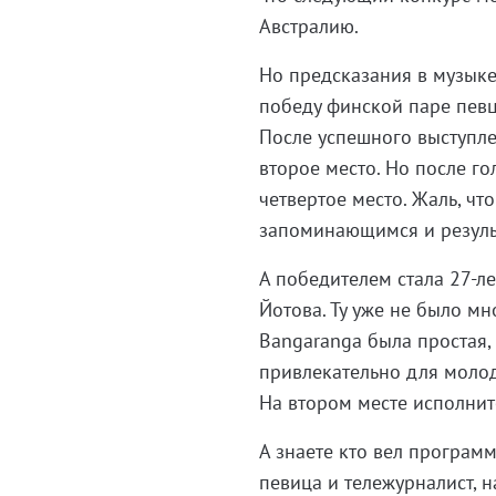
Австралию.
Но предсказания в музык
победу финской паре певц
После успешного выступле
второе место. Но после го
четвертое место. Жаль, чт
запоминающимся и резуль
А победителем стала 27-л
Йотова. Ту уже не было мн
Bangaranga была простая,
привлекательно для молод
На втором месте исполните
А знаете кто вел программу
певица и тележурналист, 