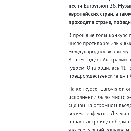
песни Eurovision-26. Муз
европейских стран, а такж
проходят в стране, побед
В прошлые годы конкурс 
числе противоречивых выс
международное жюри музы
В этом году от Австралии 
Гудрем. Она родилась 41 г
предрождественские дни C
На конкурсе Eurovision о
исполнении было много эн
сценой на огромном пьеде
весьма эффектно. Дельта 
попасть в тройку победит
что следующий конкурс мож