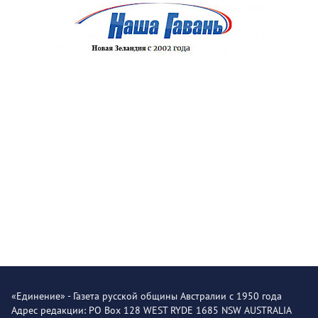
«Единение» - Газета русской общины Австралии с 1950 года
Адрес редакции: PO Box 128 WEST RYDE 1685 NSW AUSTRALIA