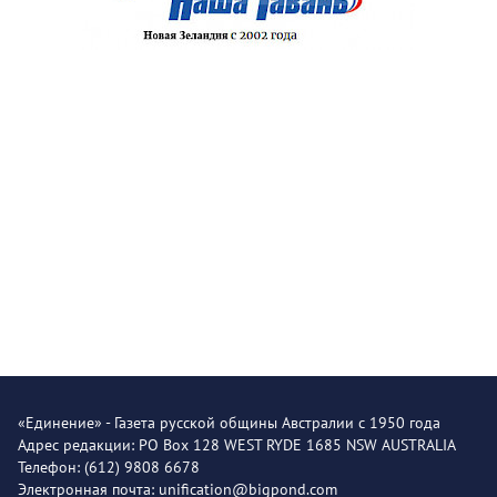
«Единение» - Газета русской общины Австралии с 1950 года
Адрес редакции: PO Box 128 WEST RYDE 1685 NSW AUSTRALIA
Телефон: (612) 9808 6678
Электронная почта: unification@bigpond.com