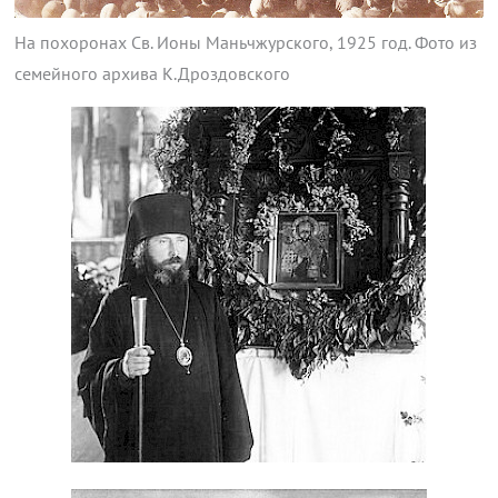
На похоронах Св. Ионы Маньчжурского, 1925 год. Фото из
семейного архива К.Дроздовского