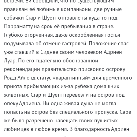
встречи. Ей сообщили, что по существующим
правилам её любимые компаньоны, две ручные
собачки Стар и Шуетт отправлены куда-то под
Парраматту на срок её пребывания в стране.
Глубоко огорчённая, даже оскорблённая гостья
подумывала об отмене гастролей. Положение спас
уже ставший в Сиднее своим человеком Адриен
Луар. По его тщательно обоснованной
рекомендации правительство присвоило острову
Родд Айленд статус «карантинный» для временного
приюта прибывающих из-за рубежа домашних
животных. Стар и Шуетт перевезли на остров под
опеку Адриена. Ни одна живая душа не могла
попасть на остров без специального пропуска. Саре
же было разрешено навещать своих пушистых
любимцев в любое время. В благодарность Адриен