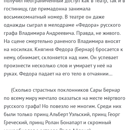
получил неограниченный доступ как в театр, так и в
гостиницу, где примадонна занимала
восьмикомнатный номер. В театре он даже
однажды сыграл в мелодраме «Федора» русского
графа Владимира Андреевича. Правда, не живого.
На сцене смертельно раненого Владимира вносят
на носилках. Княгиня Федора (Бернар) бросается к
нему, обнимает, склоняется над ним. Он успевает
произнести несколько слов и умирает у неё на
руках. Федора падает на его тело в отчаянии…
(Сколько страстных поклонников Сары Бернар
по всему миру мечтало оказаться на месте мёртвого
русского графа! Но повезло не многим. Среди них
были только принц Альберт Уэльский, принц Георг
Греческий, принц Ролан Бонапарт и скромный