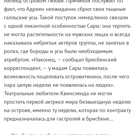
Айленд островом Любви. Причиной послужил тот
факт, что Адриен неожиданно сбрил свои пышные
галльские усы. Такой поступок немедленно связали
с одной пикантной особенностью Сары: она терпеть
не могла растительности на мужских лицах и всегда
наказывала небритых актёров труппы, не занятых в
ролях, где бороды и усы были необходимым
атрибутом. «Наконец, — сообщал брисбенский
корреспондент, — у мадам Сары появилась
возможность поцеловать островитянина, после чего
пара целую неделю не появлялась на людях».
Театральные любители Квинсленда не могли
простить первой актрисе мира безвыездную неделю
на острове, именно ту неделю, которая по контракту
предназначалась для гастролей в Брисбене…