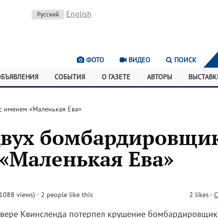
English
Русский
ФОТО
ВИДЕО
ПОИСК
ОБЪЯВЛЕНИЯ
СОБЫТИЯ
О ГАЗЕТЕ
АВТОРЫ
ВЫСТАВК
с именем «Маленькая Ева»
двух бомбардировщи
 «Маленькая Ева»
1088 views)
· 2 people like this
2
likes
-
C
севере Квинсленда потерпел крушение бомбардировщик