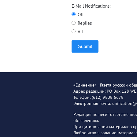
E-Mail Notifications:
Off
Replies
All
Submit
«Единение» - Газета русской об
Адрес редакции: PO Box 128 W
Телефон: (612) 9808 6678
Электронная почта: unification
Редакция не несет ответственн
объявлениях.
При цитировании материалов пря
Любое использование материало