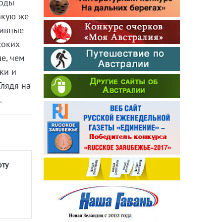
моды
акую же
тивные
соких
е, чем
ки и
Глядя на
.
оту