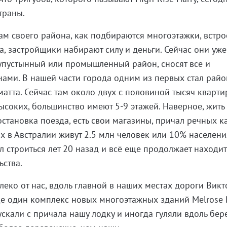
траны.
м своего района, как подбираются многоэтажки, встр
а, застройщики набирают силу и деньги. Сейчас они уже
упустынный или промышленный район, сносят все и
ами. В нашей части города одним из первых стал райо
атта. Сейчас там около двух с половиной тысяч кварти
высоких, большинство имеют 5-9 этажей. Наверное, жить
остановка поезда, есть свои магазины, причал речных к
ах в Австралии живут 2.5 млн человек или 10% населени
л строиться лет 20 назад и всё еще продолжает находит
ьства.
алеко от нас, вдоль главной в наших местах дороги Вик
ще один комплекс новых многоэтажных зданий Melrose P
ускали с причала нашу лодку и иногда гуляли вдоль бере