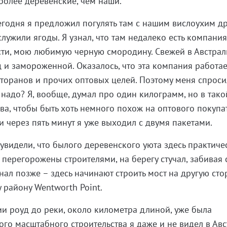
более деревенские, чем наши.
егодня я предложил погулять там с нашим вислоухим д
ужили ягоды. Я узнал, что там недалеко есть компания
ости, мою любимую черную смородину. Свежей в Австрал
д и замороженной. Оказалось, что эта компания работает
сторанов и прочих оптовых целей. Поэтому меня спрос
надо? Я, вообще, думал про один килограмм, но в тако
ва, чтобы быть хоть немного похож на оптового покупа
 через пять минут я уже выходил с двумя пакетами.
увидели, что былого деревенского уюта здесь практиче
 перегорожены строителями, на берегу стучал, забивая 
знал позже – здесь начинают строить мост на другую сто
 району Wentworth Point.
ии роуд до реки, около километра длиной, уже была
ого масштабного строительства я даже и не видел в Авс