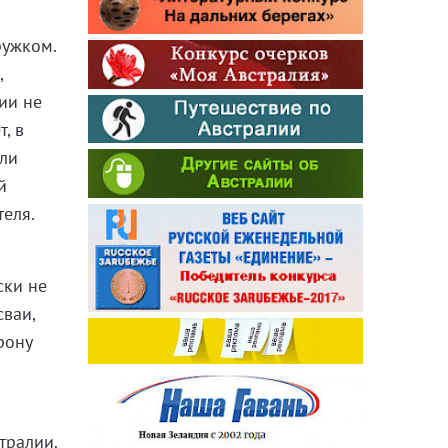
ружком.
,
ии не
, в
или
й
теля.
ски не
сваи,
рону
тралии.