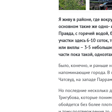
Я живу в районе, где вокр
основном такие же одно- и
Правда, с горячей водой, б
участки здесь 6-10 соток,
или виллы – 3-5 небольши
части пока такой, одноэта
Было, конечно, и раньше 
напоминающие города. В ц
Чатсвуд, на западе Паррама
Но последние несколько д
Тригубова, которые поним
обойдется без более плот
и тому подтверждение то, 