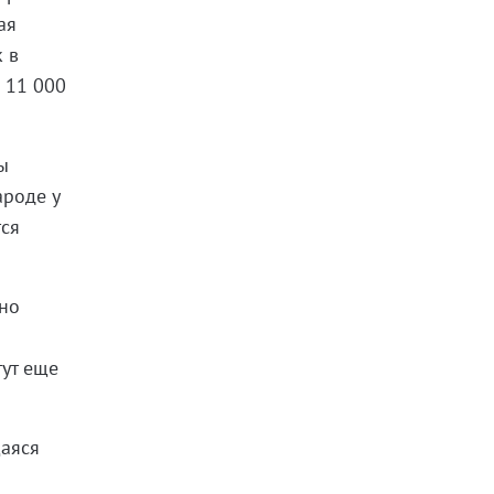
ая
к в
о 11 000
ы
ароде у
тся
чно
тут еще
щаяся