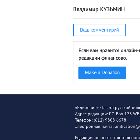
Владимир КУЗЬМИН
Ваш комментарий
Если вам нравится онлайн-
редакции финансово.
Make a Donation
«Единение» - Газета русской об
Адрес редакции: PO Box 128 W
Телефон: (612) 9808 6678
Электронная почта: unification
Редакция не несет ответственн