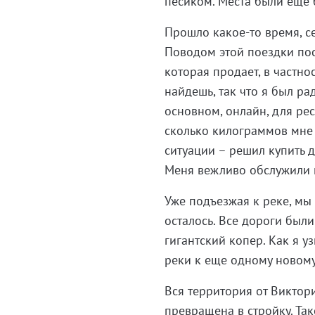
песиком. Места были еще 
Прошло какое-то время, с
Поводом этой поездки посл
которая продает, в частн
найдешь, так что я был ра
основном, онлайн, для ре
сколько килограммов мне 
ситуации – решил купить д
Меня вежливо обслужили и
Уже подъезжая к реке, мы 
осталось. Все дороги были
гигантский копер. Как я у
реки к еще одному новому
Вся территория от Виктор
превращена в стройку. Так