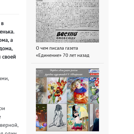
 в
енька.
ома, а
О чем писала газета
дома,
«Единение» 70 лет назад
й своей
ами,
ри
е
верной,
ня один