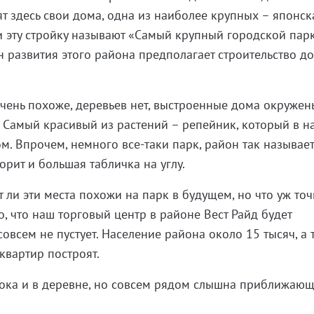
т здесь свои дома, одна из наиболее крупных – японск
ии эту стройку называют «Самый крупный городской пар
н развития этого района предполагает строительство д
 очень похоже, деревьев нет, выстроенные дома окружен
 Самый красивый из растений – репейник, который в н
м. Впрочем, немного все-таки парк, район так называе
орит и большая табличка на углу.
т ли эти места похожи на парк в будущем, но что уж то
до, что наш торговый центр в районе Вест Райд будет
совсем не пустует. Население района около 15 тысяч, а 
квартир построят.
пока и в деревне, но совсем рядом слышна приближаю