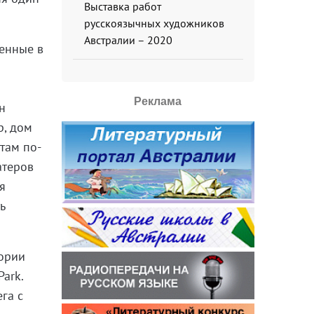
Выставка работ
русскоязычных художников
Австралии – 2020
оенные в
Реклама
н
р, дом
 там по-
атеров
я
ь
тории
ark.
га с