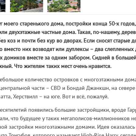
уг моего старенького дома, постройки конца 50-х годов,
ли двухэтажные частные дома. Такая, по-нашему, дерев
ез коз и почти без кур во дворах. Если сносят старые д
 то вместо них возводят или дуплексы – два слепленных 
х домиков вместе за одним забором. Сидней в больше
жный. Что жителям таких мест очень нравится.
небольшое количество островков с многоэтажными дом
ентральной части – CBD и Бондай Джанкшн, на севере
тта, Херствилл – на юге. Вот и всё, пожалуй.
есятилетий появились большие застройщики, вроде Гар
али, что будущее у таких мегаполисов-миллионников н
ной застройки многоэтажными домами. Идея оказалась 
что Тригубов, которого называют High-Rise Harry, сегод