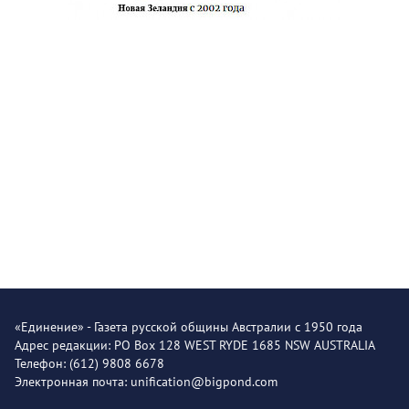
«Единение» - Газета русской общины Австралии с 1950 года
Адрес редакции: PO Box 128 WEST RYDE 1685 NSW AUSTRALIA
Телефон: (612) 9808 6678
Электронная почта: unification@bigpond.com