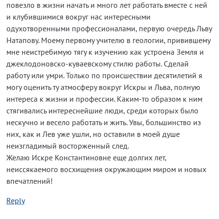
повезло в жизни начать и много лет работать вместе с ней
и клубившимися вокруг нас интересными
одухотворенными профессионалами, первую очередь Льву
Натапову. Моему первому учителю в геологии, привившему
мне неистребимую тягу к изучению как устроена Земля и
джеклодоновско-куваевскому стилю работы. Сделай
работу или умри. Только по происшествии десятилетий я
могу оценить ту атмосферу вокруг Искры и Льва, полную
интереса к жизни и профессии. Каким-то образом к ним
стягивались интереснейшие люди, среди которых было
нескучно и весело работать и жить. Увы, большинство из
них, как и Лев уже ушли, но оставили в моей душе
неизгладимый восторженный след.
Желаю Искре Константиновне еще долгих лет,
неиссякаемого восхищения окружающим миром и новых
впечатлений!
Reply