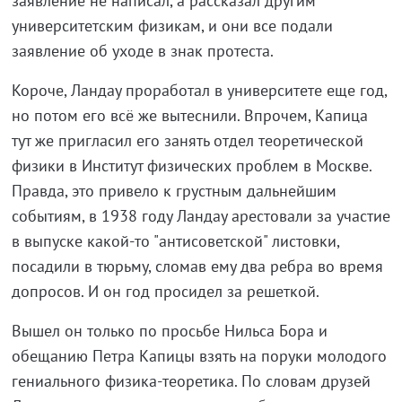
заявление не написал, а рассказал другим
университетским физикам, и они все подали
заявление об уходе в знак протеста.
Короче, Ландау проработал в университете еще год,
но потом его всё же вытеснили. Впрочем, Капица
тут же пригласил его занять отдел теоретической
физики в Институт физических проблем в Москве.
Правда, это привело к грустным дальнейшим
событиям, в 1938 году Ландау арестовали за участие
в выпуске какой-то "антисоветской" листовки,
посадили в тюрьму, сломав ему два ребра во время
допросов. И он год просидел за решеткой.
Вышел он только по просьбе Нильса Бора и
обещанию Петра Капицы взять на поруки молодого
гениального физика-теоретика. По словам друзей