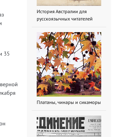
История Австралии для
аз
русскоязычных читателей
и
и 35
еверной
декабря
Платаны, чинары и сикаморы
кон