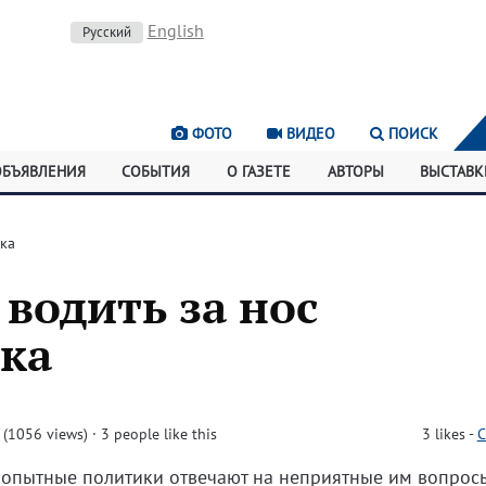
English
Русский
ФОТО
ВИДЕО
ПОИСК
ОБЪЯВЛЕНИЯ
СОБЫТИЯ
О ГАЗЕТЕ
АВТОРЫ
ВЫСТАВК
ика
 водить за нос
ика
(1056 views)
· 3 people like this
3
likes
-
C
 опытные политики отвечают на неприятные им вопрос