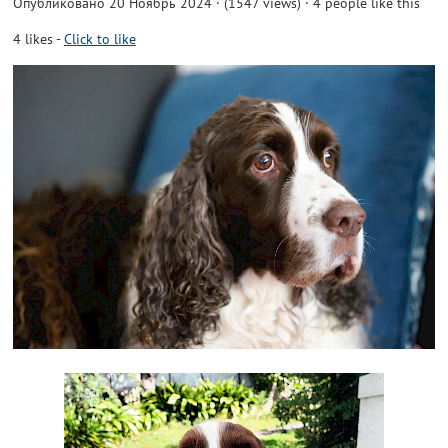
Опубликовано 20 Ноябрь 2024 · (1547 views)
· 4 people like this
4
likes
-
Click to like