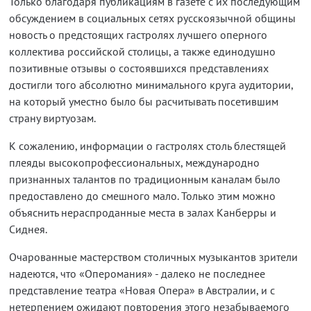
Только благодаря публикациям в газете с их последующим
обсуждением в социальных сетях русскоязычной общины
новость о предстоящих гастролях лучшего оперного
коллектива российской столицы, а также единодушно
позитивные отзывы о состоявшихся представлениях
достигли того абсолютно минимального круга аудитории,
на который уместно было бы расчитывать посетившим
страну виртуозам.
К сожалению, информации о гастролях столь блестящей
плеяды высокопрофессиональных, международно
признанных талантов по традиционным каналам было
предоставлено до смешного мало. Только этим можно
объяснить нераспроданные места в залах Канберры и
Сиднея.
Очарованные мастерством столичных музыкантов зрители
надеются, что «Оперомания» - далеко не последнее
представление театра «Новая Опера» в Австралии, и с
нетерпением ожидают повторения этого незабываемого