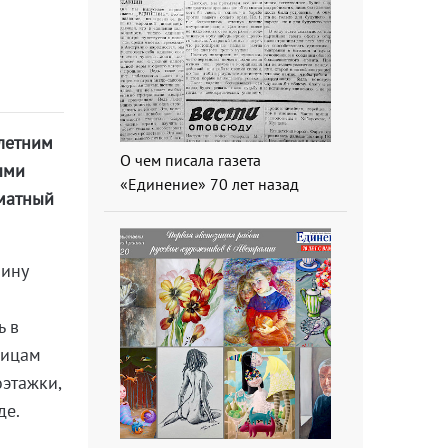
-летним
О чем писала газета
ыми
«Единение» 70 лет назад
оматный
шину
ь в
лицам
оэтажки,
де.