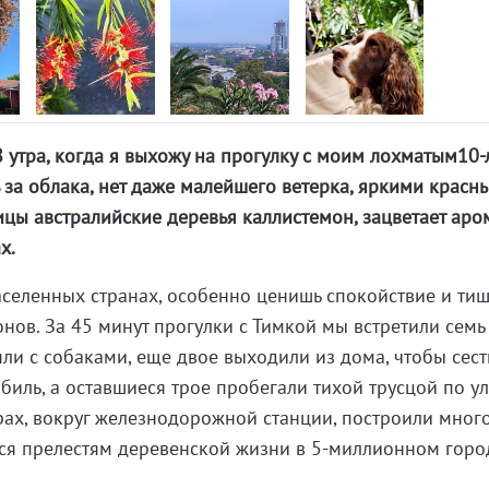
8 утра, когда я выхожу на прогулку с моим лохматым10
ь за облака, нет даже малейшего ветерка, яркими красн
ицы австралийские деревья каллистемон, зацветает ар
х.
селенных странах, особенно ценишь спокойствие и ти
нов. За 45 минут прогулки с Тимкой мы встретили семь
ляли с собаками, еще двое выходили из дома, чтобы сест
биль, а оставшиеся трое пробегали тихой трусцой по у
рах, вокруг железнодорожной станции, построили мног
ся прелестям деревенской жизни в 5-миллионном горо