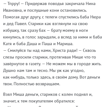
—
Тпрру!
—
Придержав поводья закричала Нина
Ивановна, и
послушные кони остановились.
Помогая друг другу, с
телеги спустились баба Нюра
и
дед Павел. Старики как взглянули на
свою
избушку, так сразу бах
—
брату моему в
ноги
кинулись, в
голос зарыдали, а
вслед за
ними и
баба
Катя и
баба Даша и
Паша и
Мариша.
—
Смилуйся ты
над нами, Христа ради!
—
Сквозь
слезы просили старики, протягивая Мише
что-то
завёрнутое в
газету.
—
Не
можем мы
в
городе жить.
Душно нам там и
тесно. Мы
уж
как угодно,
как-нибудь
, только здесь, в
своём дому. Вот деньги
твои. Полностью возвращаем.
Взял Миша деньги, стариков с
колен поднял и,
значит, к
тем покупателям обратился: