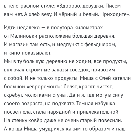
в
телеграфном стиле:
«
Здорово, девушки. Писем
вам нет. А
хлеб везу. И
чёрный и
белый. Приходите
»
.
Идти недалеко
—
в
полутора километрах
от
Малиновки расположена большая деревня.
И
магазин там есть, и
медпункт с
фельдшером,
и
кино показывают.
Мы
в
ту
большую деревню не
ходим, все продукты,
включая скромные заказы соседок, привозим
с
собой. И
не
только продукты. Миша с
Олей затеяли
большой
«
евроремонт
»
: белят, красят, чистят,
скребут, молотками стучат. Да
и
я, где могу в
силу
своего возраста, на
подхвате. Темная избушка
посветлела, стала нарядной и
привлекательной.
На
стенку ковёр даже не
очень старый повесили.
А
когда Миша умудрился
каким-то
образом и
наш