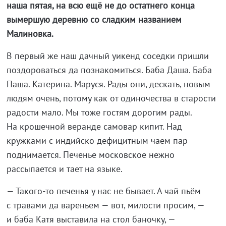
наша пятая, на всю ещё не до остатнего конца
вымершую деревню со сладким названием
Малиновка.
В
первый
же наш дачный уикенд соседки пришли
поздороваться да
познакомиться. Баба Даша. Баба
Паша. Катерина. Маруся. Рады они, дескать, новым
людям очень, потому как от
одиночества в
старости
радости мало. Мы
тоже гостям дорогим рады.
На
крошечной веранде самовар кипит. Над
кружками с
индийско-дефицитным
чаем пар
поднимается. Печенье московское нежно
рассыпается и
тает на
языке.
—
Такого-то
печенья у
нас не
бывает. А
чай пьём
с
травами да
вареньем
—
вот, милости просим,
—
и
баба Катя выставила на
стол баночку,
—