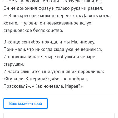
—
Не
я
тут хозяин. Вот они
—
хозяева. Так что
…
-
Он
не
докончил фразу и
только руками развёл.
—
В
воскресенье можете переезжать Да
хоть когда
хотите,
—
уловил он
невысказанное вслух
стариковское беспокойство.
В
конце сентября покидали мы
Малиновку.
Понимали, что никогда сюда уже не
вернёмся.
И
провожали нас четыре избушки и
четыре
старушки.
И
часто слышится мне утренняя их
перекличка:
«
Жива
ли, Катерина?
»
,
«
Бог не
прибрал,
Прасковья?
»
,
«
Как ночевала, Марья?
»
Ваш комментарий