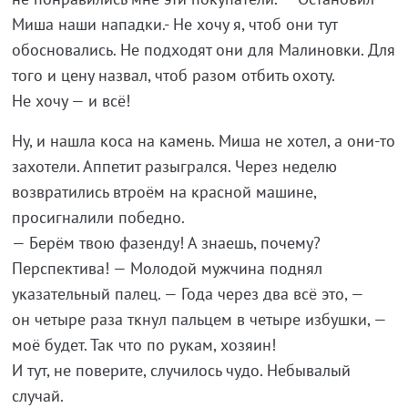
Миша наши нападки.- Не
хочу я, чтоб они тут
обосновались. Не
подходят они для Малиновки. Для
того и
цену назвал, чтоб разом отбить охоту.
Не
хочу
—
и
всё!
Ну, и
нашла коса на
камень. Миша не
хотел, а
они-то
захотели. Аппетит разыгрался. Через неделю
возвратились втроём на
красной машине,
просигналили победно.
—
Берём твою фазенду! А
знаешь, почему?
Перспектива!
—
Молодой мужчина поднял
указательный палец.
—
Года через два всё это,
—
он
четыре раза ткнул пальцем в
четыре избушки,
—
моё будет. Так что по
рукам, хозяин!
И
тут, не
поверите, случилось чудо. Небывалый
случай.