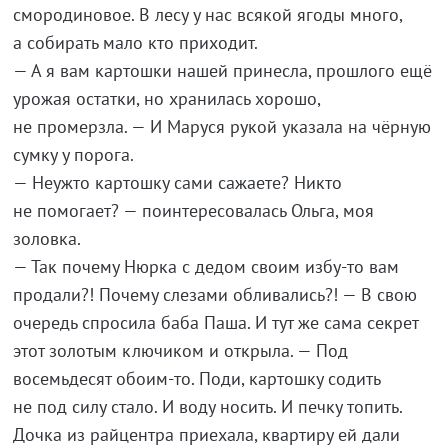
смородиновое. В
лесу у
нас всякой ягоды много,
а
собирать мало кто приходит.
—
А
я
вам картошки нашей принесла, прошлого ещё
урожая остатки, но
хранилась хорошо,
не
промерзла.
—
И
Маруся рукой указала на
чёрную
сумку у
порога.
—
Неужто картошку сами сажаете? Никто
не
помогает?
—
поинтересовалась Ольга, моя
золовка.
—
Так почему Нюрка с
дедом своим
избу-то
вам
продали?! Почему слезами обливались?!
—
В
свою
очередь спросила баба Паша. И
тут
же сама секрет
этот золотым ключиком и
открыла.
—
Под
восемьдесят
обоим-то
. Поди, картошку содить
не
под силу стало. И
воду носить. И
печку топить.
Дочка из
райцентра приехала, квартиру ей
дали