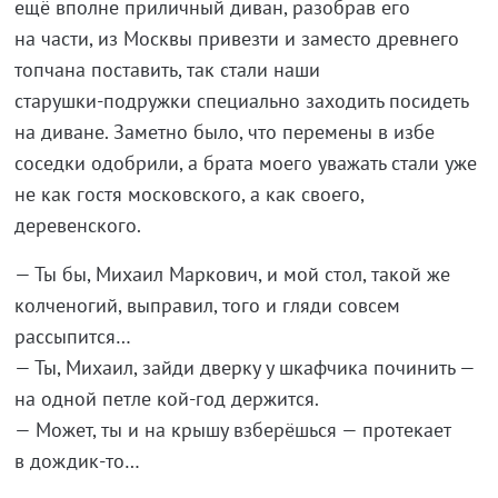
ещё вполне приличный диван, разобрав его
на
части, из
Москвы привезти и
заместо древнего
топчана поставить, так стали наши
старушки-подружки
специально заходить посидеть
на
диване. Заметно было, что перемены в
избе
соседки одобрили, а
брата моего уважать стали уже
не
как гостя московского, а
как своего,
деревенского.
—
Ты
бы, Михаил Маркович, и
мой стол, такой
же
колченогий, выправил, того и
гляди совсем
рассыпится
…
—
Ты, Михаил, зайди дверку у
шкафчика починить
—
на
одной петле
кой-год
держится.
—
Может, ты
и
на
крышу взберёшься
—
протекает
в
дождик-то
…