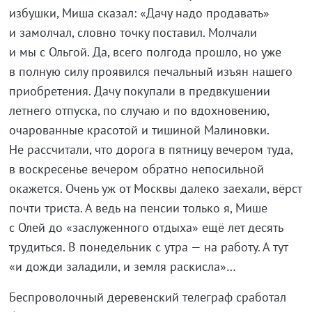
избушки, Миша сказал:
«
Дачу надо продавать
»
и
замолчал, словно точку поставил. Молчали
и
мы
с
Ольгой. Да, всего полгода прошло, но
уже
в
полную силу проявился печальный изъян нашего
приобретения. Дачу покупали в
предвкушении
летнего отпуска, по
случаю и
по
вдохновению,
очарованные красотой и
тишиной Малиновки.
Не
рассчитали, что дорога в
пятницу вечером туда,
в
воскресенье вечером обратно непосильной
окажется. Очень уж
от
Москвы далеко заехали, вёрст
почти триста. А
ведь на
пенсии только я, Мише
с
Олей до
«
заслуженного отдыха
»
ещё лет десять
трудиться. В
понедельник с
утра
—
на
работу. А
тут
«
и
дожди заладили, и
земля раскисла
»
…
Беспроволочный деревенский телеграф сработал