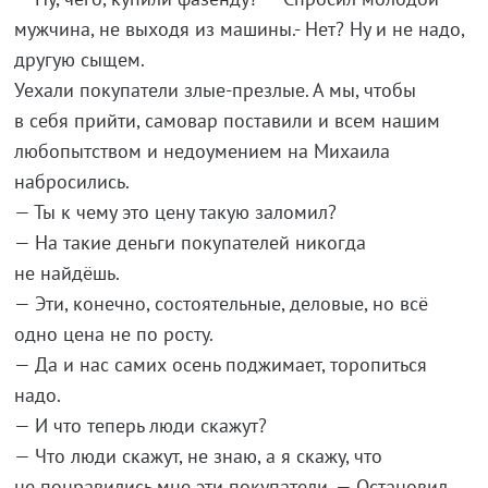
мужчина, не
выходя из
машины.- Нет? Ну
и
не
надо,
другую сыщем.
Уехали покупатели
злые-презлые
. А
мы, чтобы
в
себя прийти, самовар поставили и
всем нашим
любопытством и
недоумением на
Михаила
набросились.
—
Ты
к
чему это цену такую заломил?
—
На
такие деньги покупателей никогда
не
найдёшь.
—
Эти, конечно, состоятельные, деловые, но
всё
одно цена не
по
росту.
—
Да
и
нас самих осень поджимает, торопиться
надо.
—
И
что теперь люди скажут?
—
Что люди скажут, не
знаю, а
я
скажу, что
не
понравились мне эти покупатели.
—
Остановил