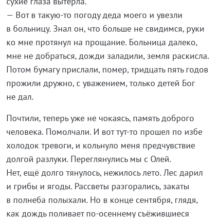
сухие глаза вытерла.
—
Вот в
такую-то
погоду деда моего и
увезли
в
больницу. Знал он, что больше не
свидимся, руки
ко
мне протянул на
прощание. Больница далеко,
мне не
добраться, дожди заладили, земля раскисла.
Потом бумагу прислали, помер, тридцать пять годов
прожили
дружно, с
уважением, только детей Бог
не
дал.
Почтили, теперь уже не
чокаясь, память доброго
человека. Помолчали. И
вот
тут-то
прошел по
избе
холодок тревоги, и
кольнуло меня предчувствие
долгой разлуки. Переглянулись мы
с
Олей.
Нет, ещё долго тянулось, нежилось лето. Лес дарил
и
грибы и
ягоды. Рассветы разгорались, закаты
в
полнеба полыхали. Но
в
конце сентября, глядя,
как дождь поливает
по-осеннему
съёжившиеся