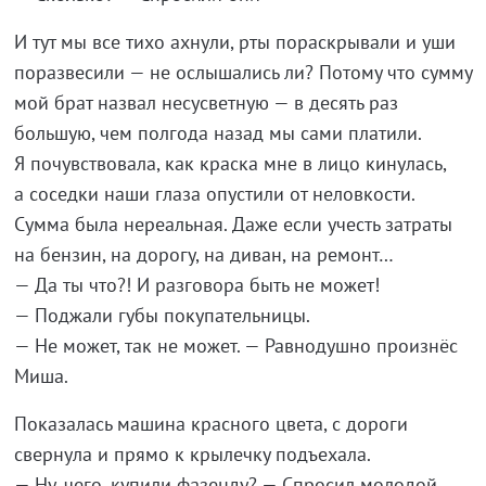
И
тут мы
все тихо ахнули, рты пораскрывали и
уши
поразвесили
—
не
ослышались
ли? Потому что сумму
мой брат назвал несусветную
—
в
десять раз
большую, чем полгода назад мы
сами платили.
Я
почувствовала, как краска мне в
лицо кинулась,
а
соседки наши глаза опустили от
неловкости.
Сумма была нереальная. Даже если учесть затраты
на
бензин, на
дорогу, на
диван, на
ремонт
…
—
Да
ты
что?! И
разговора быть не
может!
—
Поджали губы покупательницы.
—
Не
может, так не
может.
—
Равнодушно произнёс
Миша.
Показалась машина красного цвета, с
дороги
свернула и
прямо к
крылечку подъехала.
—
Ну, чего, купили фазенду?
—
Спросил молодой