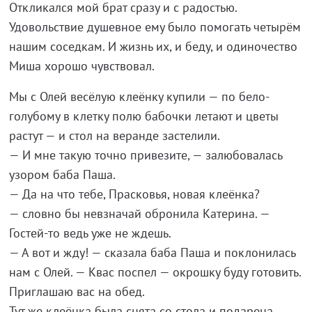
Откликался мой брат сразу и
с
радостью.
Удовольствие душевное ему было помогать четырём
нашим соседкам. И
жизнь их, и
беду, и
одиночество
Миша хорошо чувствовал.
Мы
с
Олей весёлую клеёнку купили
—
по
бело-
голубому в
клетку полю бабочки летают и
цветы
растут
—
и
стол на
веранде застелили.
—
И
мне такую точно привезите,
—
залюбовалась
узором баба Паша.
—
Да
на
что тебе, Прасковья, новая клеёнка?
—
словно
бы невзначай обронила Катерина.
—
Гостей-то
ведь уже не
ждешь.
—
А
вот и
жду!
—
сказала баба Паша и
поклонилась
нам с
Олей.
—
Квас поспел
—
окрошку буду готовить.
Приглашаю вас на
обед.
Тут
же клеёнка была снята со
стола и
подарена