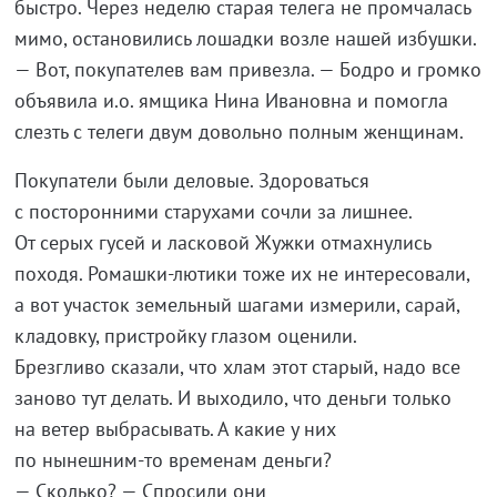
быстро. Через неделю старая телега не
промчалась
мимо, остановились лошадки возле нашей избушки.
—
Вот, покупателев вам привезла.
—
Бодро и
громко
объявила и.о. ямщика Нина Ивановна и
помогла
слезть с
телеги двум довольно полным женщинам.
Покупатели были деловые. Здороваться
с
посторонними старухами сочли за
лишнее.
От
серых гусей и
ласковой Жужки отмахнулись
походя.
Ромашки-лютики
тоже их
не
интересовали,
а
вот участок земельный шагами измерили, сарай,
кладовку, пристройку глазом оценили.
Брезгливо сказали, что хлам этот старый, надо все
заново тут делать. И
выходило, что деньги только
на
ветер выбрасывать. А
какие у
них
по
нынешним-то
временам деньги?
—
Сколько?
—
Спросили они