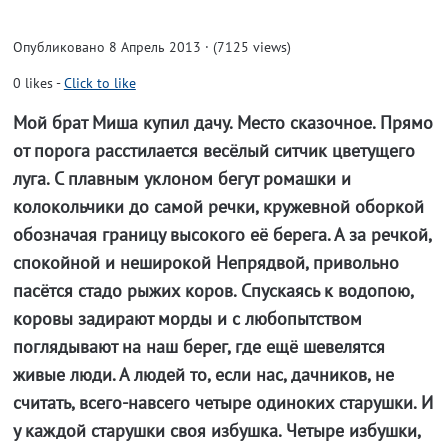
Опубликовано 8 Апрель 2013 · (7125 views)
0
likes
-
Click to like
Мой брат Миша купил дачу. Место сказочное. Прямо
от порога расстилается весёлый ситчик цветущего
луга. С плавным уклоном бегут ромашки и
колокольчики до самой речки, кружевной оборкой
обозначая границу высокого её берега. А за речкой,
спокойной и неширокой Непрядвой, привольно
пасётся стадо рыжих коров. Спускаясь к водопою,
коровы задирают морды и с любопытством
поглядывают на наш берег, где ещё шевелятся
живые люди. А людей то, если нас, дачников, не
считать, всего-навсего четыре одиноких старушки. И
у каждой старушки своя избушка. Четыре избушки,