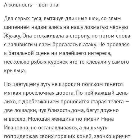
А
живность
—
вон она.
Два серых гуся, вытянув длинные шеи, со
злым
шипением надвигались на
нашу лохматую чёрную
Жужку. Она отскакивала в
сторону, но
потом снова
с
заливистым лаем бросалась в
атаку. Не
проявляя
к
батальной сцене ни
малейшего интереса,
несколько рябых курочек
что-то
клевали у
самого
крыльца.
По
цветущему лугу нешироким пояском тянется
мягкая просёлочная дорога. По
ней каждый день
лихо, с
дребезжанием проносится старая телега
—
две лошадки, чуя близость дома, бегут дружно
и
весело. Молодая женщина по
имени Нина
Ивановна, не
останавливаясь, а
лишь чуть
попридержав своих горячих коней, звонко кричит