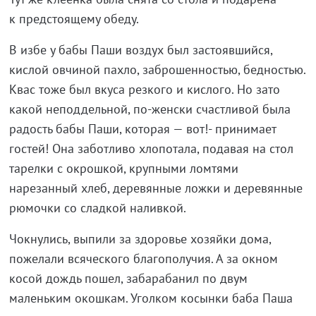
к
предстоящему обеду.
В
избе у
бабы Паши воздух был застоявшийся,
кислой овчиной пахло, заброшенностью, бедностью.
Квас тоже был вкуса резкого и
кислого. Но
зато
какой неподдельной,
по-женски
счастливой была
радость бабы Паши, которая
—
вот!- принимает
гостей! Она заботливо хлопотала, подавая на
стол
тарелки с
окрошкой, крупными ломтями
нарезанный хлеб, деревянные ложки и
деревянные
рюмочки со
сладкой наливкой.
Чокнулись, выпили за
здоровье хозяйки дома,
пожелали всяческого благополучия. А
за
окном
косой дождь пошел, забарабанил по
двум
маленьким окошкам. Уголком косынки баба Паша