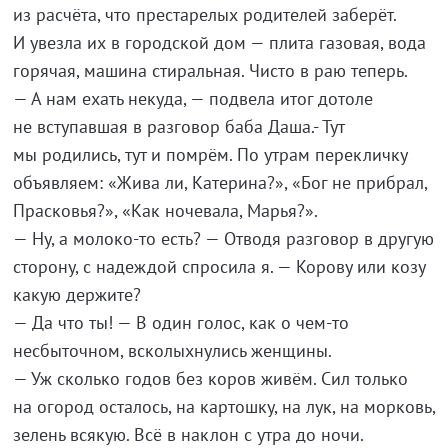
из
расчёта, что престарелых родителей заберёт.
И
увезла их
в
городской дом
—
плита газовая, вода
горячая, машина стиральная. Чисто в
раю теперь.
—
А
нам ехать некуда,
—
подвела итог дотоле
не
вступавшая в
разговор баба Даша.- Тут
мы
родились, тут и
помрём. По
утрам перекличку
объявляем:
«
Жива
ли, Катерина?
»
,
«
Бог не
прибрал,
Прасковья?
»
,
«
Как ночевала, Марья?
»
.
—
Ну, а
молоко-то
есть?
—
Отводя разговор в
другую
сторону, с
надеждой спросила я.
—
Корову или козу
какую держите?
—
Да
что ты!
—
В
один голос, как о
чем-то
несбыточном, всколыхнулись женщины.
—
Уж
сколько годов без коров живём. Сил только
на
огород осталось, на
картошку, на
лук, на
морковь,
зелень всякую. Всё в
наклон с
утра до
ночи.