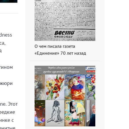
dness
са,
О чем писала газета
й
«Единение» 70 лет назад
стином
о жюри
ne. Этот
редкие
инке с
менитые