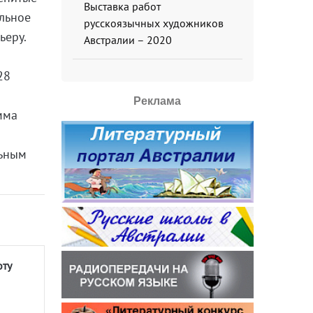
Выставка работ
альное
русскоязычных художников
ьеру.
Австралии – 2020
28
Реклама
мма
льным
оту