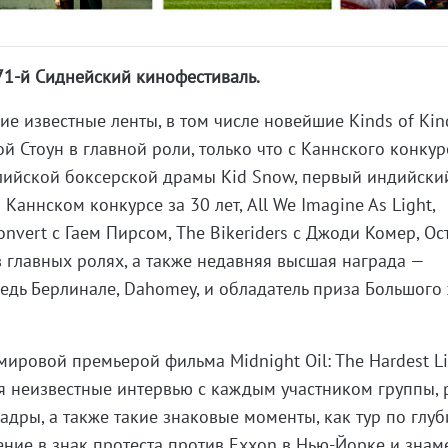
 71-й Сиднейский кинофестиваль.
е известные ленты, в том числе новейшие Kinds of Kin
 Стоун в главной роли, только что с Каннского конкур
лийской боксерской драмы Kid Snow, первый индийски
Каннском конкурсе за 30 лет, All We Imagine As Light,
nvert с Гаем Пирсом, The Bikeriders с Джоди Комер, О
 главных ролях, а также недавняя высшая награда —
едь Берлинале, Dahomey, и обладатель приза Большог
.
ировой премьерой фильма Midnight Oil: The Hardest Li
я неизвестные интервью с каждым участником группы, 
адры, а также такие знаковые моменты, как тур по глуб
ение в знак протеста против Exxon в Нью-Йорке и зна