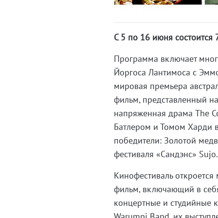
С 5 по 16 июня состоится
Программа включает многи
Йоргоса Лантимоса с Эммой
мировая премьера австра
фильм, представленный на 
напряженная драма The Co
Батлером и Томом Харди в
победители: Золотой медв
фестиваля «Сандэнс» Sujo
Кинофестиваль откроется м
фильм, включающий в себ
концертные и студийные к
Warumpi Band, их выступл