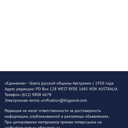
«Единение» - Газета русской общины Австралии с 1950 года
Адрес редакции: PO Box 128 WEST RYDE 1685 NSW AUSTRALIA
Телефон: (612) 9808 6678
Электронная почта: unification@bigpond.com
Редакция не несет ответственности за достоверность
информации, опубликованной в рекламных объявлениях.
При цитировании материалов прямая гиперссылка на
unification.com.au обязательна.