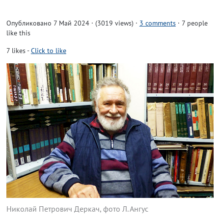
Опубликовано 7 Май 2024 · (3019 views)
·
3 comments
· 7 people
like this
7
likes
-
Click to like
Николай Петрович Деркач, фото Л. Ангус