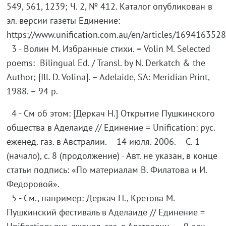
549, 561, 1239; Ч. 2, № 412. Каталог опубликован в
эл. версии газеты Единение:
https://www.unification.com.au/en/articles/1694163528
3 - Волин М. Избранные стихи. = Volin M. Selected
poems: Bilingual Ed. / Transl. by N. Derkatch & the
Author; [Ill. D. Volina]. – Adelaide, SA: Meridian Print,
1988. – 94 p.
4 - См об этом: [Деркач Н.] Открытие Пушкинского
общества в Аделаиде // Единение = Unification: рус.
еженед. газ. в Австралии. – 14 июля. 2006. – С. 1
(начало), с. 8 (продолжение) - Авт. не указан, в конце
статьи подпись: «По материалам В. Филатова и И.
Федоровой».
5 - См., например: Деркач Н., Кретова М.
Пушкинский фестиваль в Аделаиде // Единение =