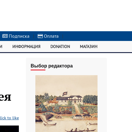
Подписка
|
Оплата
|
И
ИНФОРМАЦИЯ
DONATION
МАГАЗИН
Выбор редактора
ея
lick to like