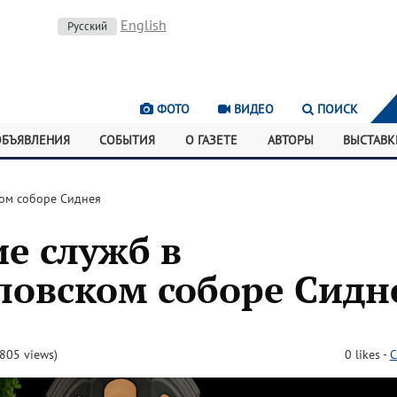
English
Русский
ФОТО
ВИДЕО
ПОИСК
ОБЪЯВЛЕНИЯ
СОБЫТИЯ
О ГАЗЕТЕ
АВТОРЫ
ВЫСТАВК
ком соборе Сиднея
е служб в
ловском соборе Сидн
805 views)
0
likes
-
C