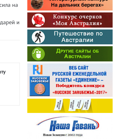
сила на
ндарей и
оту