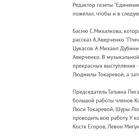
Редактор газеты "Единени
пожелал, чтобы и в следу
Басню С.Михалкова, котора
рассказ А.Аверченко "Пти
Цукасов. А Михаил Дубини
Аверченко. В музыкально
прекрасных выступления -
Людмилы Токаревой, а зат
Председатель Татьяна Пига
большой работы членов Ко
Люси Токаревой, Шуры Лоп
проводить всю работу. У к
Костя Егоров, Левон Мигун