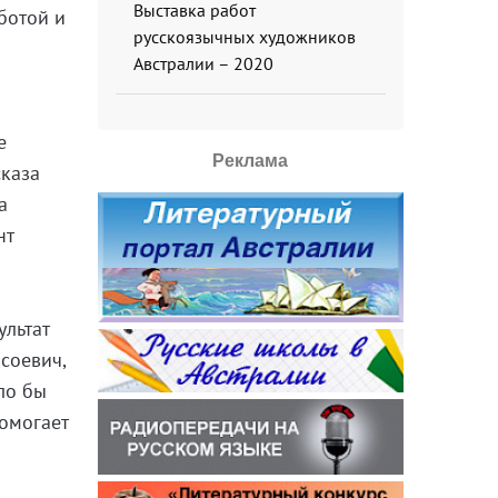
Выставка работ
ботой и
русскоязычных художников
Австралии – 2020
м
е
Реклама
сказа
а
нт
ультат
соевич,
ло бы
помогает