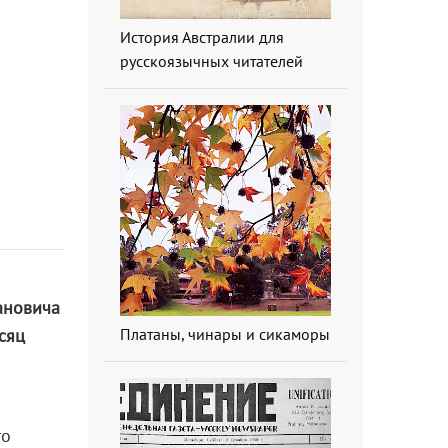
История Австралии для
русскоязычных читателей
пановича
сяц
Платаны, чинары и сикаморы
то