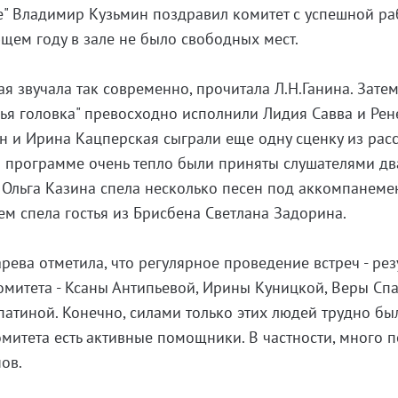
е" Владимир Кузьмин поздравил комитет с успешной ра
ющем году в зале не было свободных мест.
я звучала так современно, прочитала Л.Н.Ганина. Зате
чья головка" превосходно исполнили Лидия Савва и Рен
н и Ирина Кацперская сыграли еще одну сценку из рас
й программе очень тепло были приняты слушателями дв
 Ольга Казина спела несколько песен под аккомпанеме
ем спела гостья из Брисбена Светлана Задорина.
рева отметила, что регулярное проведение встреч - рез
митета - Ксаны Антипьевой, Ирины Куницкой, Веры Спа
атиной. Конечно, силами только этих людей трудно бы
омитета есть активные помощники. В частности, много 
ов.