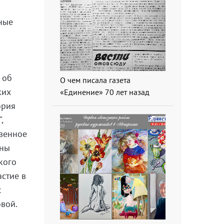
сные
 об
О чем писала газета
ких
«Единение» 70 лет назад
ория
,
твенное
ены
кого
астие в
х
вой.