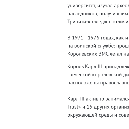
университет, изучал архе
наследников, получившим 
Тринити-колледж с отличи
В 1971—1976 годах, как и
на воинской службе: проше
Королевских ВМС летал н
Король Карл III принадлеж
греческой королевской ди
расположены православны
Карл III активно занималс
Trust» и 15 других орган
окружающей среды и сове