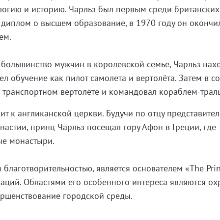
ологию и историю. Чарльз был первым среди британских
диплом о высшем образование, в 1970 году он окончи
ем.
 большинство мужчин в королевской семье, Чарльз нах
л обучение как пилот самолета и вертолёта. Затем в со
а транспортном вертолёте и командовал кораблем-трал
ит к англиканской церкви. Будучи по отцу представите
настии, принц Чарльз посещал гору Афон в Греции, где
е монастыри.
я благотворительностью, является основателем «The Prin
изаций. Областями его особенного интереса являются ох
ршенствование городской среды.