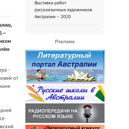
Выставка работ
русскоязычных художников
Австралии – 2020
алию,
26—
ником
Реклама
ролём
ра -
новей от
Диане
едней
се
джский