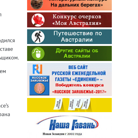
л
одился
ставе
ьщиком.
лем
ce’s
рана