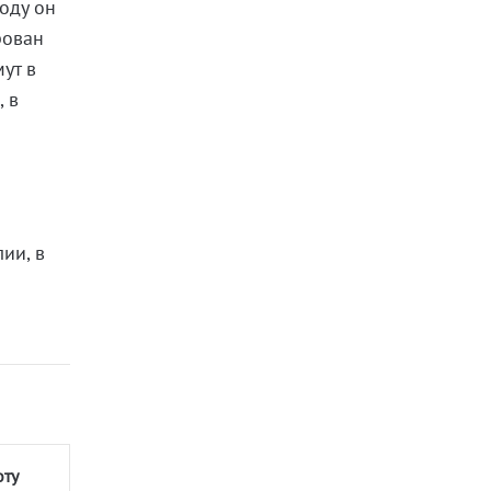
оду он
рован
ут в
 в
ии, в
оту