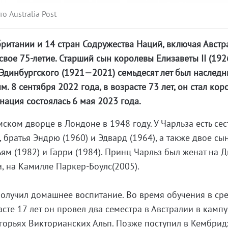
о Australia Post
ритании и 14 стран Содружества Наций, включая Австр
ет свое 75-летие. Старший сын королевы Елизаветы II (19
 Эдинбургского (1921—2021) семьдесят лет был наслед
м. 8 сентября 2022 года, в возрасте 73 лет, он стал ко
нация состоялась 6 мая 2023 года.
ском дворце в Лондоне в 1948 году. У Чарльза есть сест
), братья Эндрю (1960) и Эдвард (1964), а также двое сы
ям (1982) и Гарри (1984). Принц Чарльз был женат на 
и, на Камилле Паркер-Боулс(2005).
получил домашнее воспитание. Во время обучения в ср
расте 17 лет он провел два семестра в Австралии в кампу
горьях Викторианских Альп. Позже поступил в Кембри