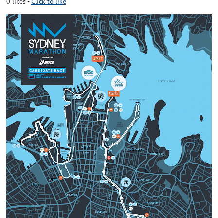
0
likes
-
Click to like