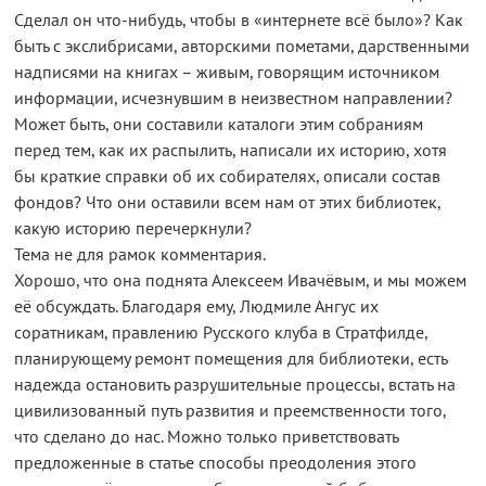
Сделал он что-нибудь, чтобы в «интернете всё было»? Как
быть с экслибрисами, авторскими пометами, дарственными
надписями на книгах – живым, говорящим источником
информации, исчезнувшим в неизвестном направлении?
Может быть, они составили каталоги этим собраниям
перед тем, как их распылить, написали их историю, хотя
бы краткие справки об их собирателях, описали состав
фондов? Что они оставили всем нам от этих библиотек,
какую историю перечеркнули?
Тема не для рамок комментария.
Хорошо, что она поднята Алексеем Ивачёвым, и мы можем
её обсуждать. Благодаря ему, Людмиле Ангус их
соратникам, правлению Русского клуба в Стратфилде,
планирующему ремонт помещения для библиотеки, есть
надежда остановить разрушительные процессы, встать на
цивилизованный путь развития и преемственности того,
что сделано до нас. Можно только приветствовать
предложенные в статье способы преодоления этого