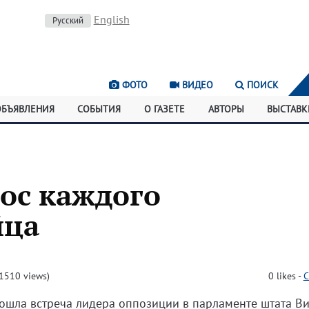
English
Русский
ФОТО
ВИДЕО
ПОИСК
ОБЪЯВЛЕНИЯ
СОБЫТИЯ
О ГАЗЕТЕ
АВТОРЫ
ВЫСТАВК
ос каждого
йца
1510 views)
0
likes
-
C
ошла встреча лидера оппозиции в парламенте штата В