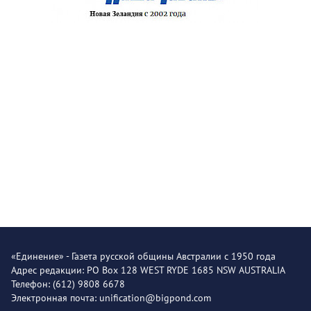
«Единение» - Газета русской общины Австралии с 1950 года
Адрес редакции: PO Box 128 WEST RYDE 1685 NSW AUSTRALIA
Телефон: (612) 9808 6678
Электронная почта: unification@bigpond.com