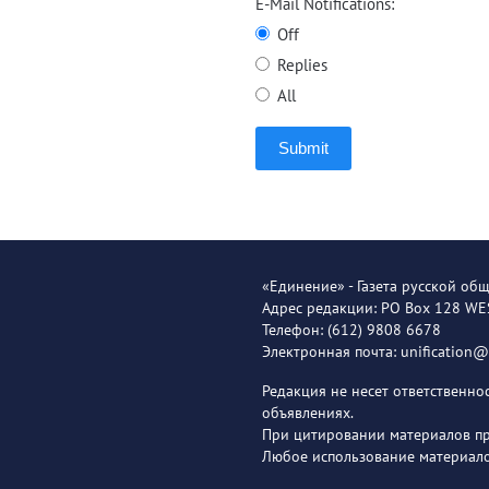
E-Mail Notifications:
Off
Replies
All
Submit
«Единение» - Газета русской об
Адрес редакции: PO Box 128 W
Телефон: (612) 9808 6678
Электронная почта: unification
Редакция не несет ответственн
объявлениях.
При цитировании материалов пря
Любое использование материало