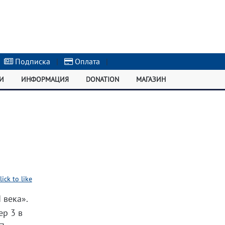
Подписка
|
Оплата
|
И
ИНФОРМАЦИЯ
DONATION
МАГАЗИН
lick to like
 века».
ер 3 в