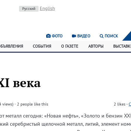
English
Русский
ФОТО
ВИДЕО
ПОИСК
ОБЪЯВЛЕНИЯ
СОБЫТИЯ
О ГАЗЕТЕ
АВТОРЫ
ВЫСТАВК
I века
 views)
· 2 people like this
2
likes
-
C
от металл сегодня: «Новая нефть», «Золото и бензин XXI
гкий серебристый щелочной металл, литий, элемент ном