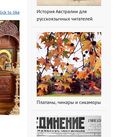
История Австралии для
lick to like
русскоязычных читателей
Платаны, чинары и сикаморы