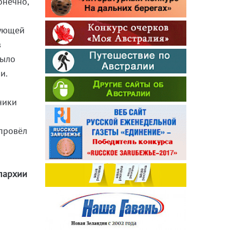
онечно,
нующей
в
было
и.
ники
провёл
пархии