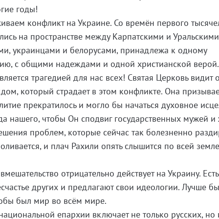
гие годы!
иваем конфликт на Украине. Со времён первого тысяче
лись на пространстве между Карпатскими и Уральским
ими, украинцами и белорусами, принадлежа к одному
ию, с общими надеждами и одной христианской верой
ляется трагедией для нас всех! Святая Церковь видит 
дом, который страдает в этом конфликте. Она призывае
литие прекратилось и могло бы начаться духовное исце
а нашего, чтобы Он сподвиг государственных мужей и
ешения проблем, которые сейчас так болезненно разд
оливается, и плач Рахили опять слышится по всей земле
вмешательство отрицательно действует на Украину. Есть 
счастье других и предлагают свои идеологии. Лучше бы
тобы был мир во всём мире.
ациональной епархии включает не только русских, но 