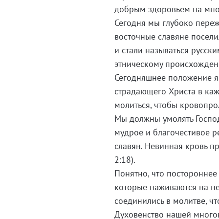
добрым здоровьем на мно
Сегодня мы глубоко переж
восточные славяне посели
и стали называться русск
этническому происхожден
Сегодняшнее положение яв
страдающего Христа в каж
молиться, чтобы кровопро
Мы должны умолять Господ
мудрое и благочестивое р
славян. Невинная кровь пр
2:18).
Понятно, что постороннее 
которые наживаются на не
соединились в молитве, ч
Духовенство нашей многон