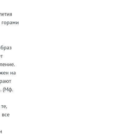
летия
и горами
.
образ
т
ление.
 жен на
ирают
. (Мф.
те,
 все
и