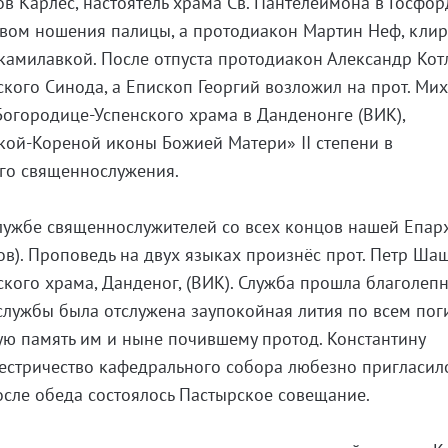
ов Карлес, настоятель храма Св. Пантелеимона в Госфор
вом ношения палицы, а протодиакон Мартин Неф, клир
камилавкой. После отпуста протодиакон Александр Кот
ского Синода, а Епископ Георгий возложил на прот. Ми
Богородице-Успенского храма в Данденонге (ВИК),
кой-Кореной иконы Божией Матери» II степени в
его священнослужения.
лужбе священнослужителей со всех концов нашей Епар
в). Проповедь на двух языках произнёс прот. Петр Шаш
кого храма, Данденог, (ВИК). Служба прошла благолепн
службы была отслужена заупокойная лития по всем по
ую память им и ныне почившему протод. Константину
естричество кафедрального собора любезно пригласил
После обеда состоялось Пастырское совещание.