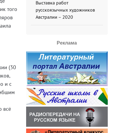
де
Выставка работ
ик того
русскоязычных художников
ляров
Австралии – 2020
хаила
Реклама
хии (30
ков,
о и с
гибшим
о всё