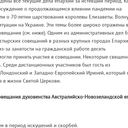
ены все текущие дела епархии за истекший период. К
бсуждение о продолжающемся влиянии пандемии на
ли о 70-летии царствования королевы Елизаветы. Вол
туации на Украине. Эти темы более широко отражены 
вещания (см. ниже). Одним из административных дел 
стырских совещаний в разных крупных городах Епархи
из-за занятости на гражданской работе десять
могли принять участия в совещании. Некоторые священ
. Среди дистанционных участников был гость из
 Лондонский и Западно-Европейский Ириней, который 
в в жизни Святой Церкови.
овещания духовенства Австралийско-Новозеландской е
м в период искушений и скорбей.