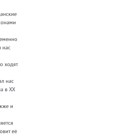
данские
конами
ременно
ы нас
о ходят
ал нас
а в XX
акже и
ляется
овит её