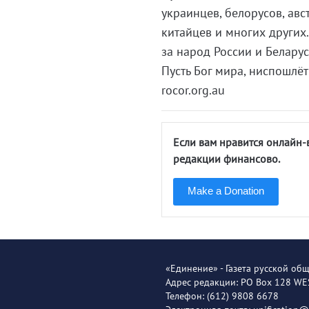
украинцев, белорусов, авс
китайцев и многих других
за народ России и Беларус
Пусть Бог мира, ниспошлёт
rocor.org.au
Если вам нравится онлайн-
редакции финансово.
Make a Donation
«Единение» - Газета русской об
Адрес редакции: PO Box 128 W
Телефон: (612) 9808 6678