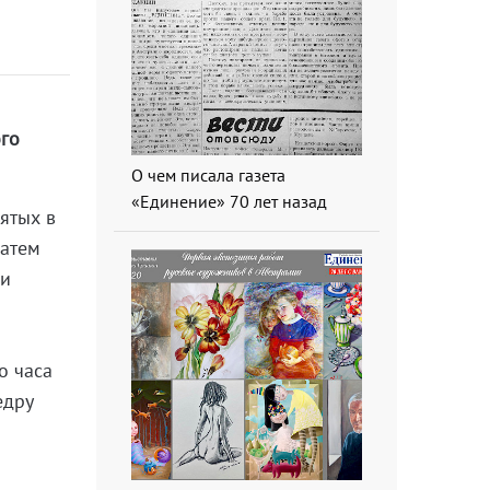
ого
О чем писала газета
«Единение» 70 лет назад
ятых в
затем
ли
о часа
едру