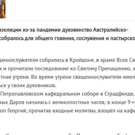
золяции из-за пандемии духовенство Австралийско-
обралось для общего говения, сослужения и пастырск
ященнослужители собрались в Кройдоне, в храме Всех Св
х и прочитали последование ко Святому Причащению, 
тная утреня. Во время утрени священнослужители име
ся у своих духовников.
 Петропавловском кафедральном соборе в Страдфилде,
х Даров началась с великопостных часов; в конце 9-г
п Георгий, прочитав входные молитвы, взошёл на каф