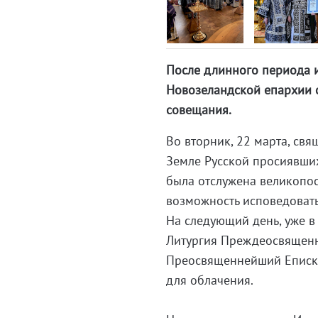
После длинного периода и
Новозеландской епархии с
совещания.
Во вторник, 22 марта, св
Земле Русской просиявши
была отслужена великопос
возможность исповедовать
На следующий день, уже в
Литургия Преждеосвященны
Преосвященнейший Еписко
для облачения.