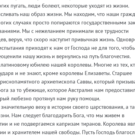
их пугать, люди болеют, некоторые уходят из жизни.
сливать наш образ жизни. Мы находим, что наши граж
ногих случаях просто попираются государственными за
заниями. Мы с нежеланием принимали все трудности
ев, веруя, что скоро наступит привычная жизнь. Однов
спытания приходят к нам от Господа не для того, чтоб
оценили нашу жизнь и вернулись на путь благочестия.
платиновому юбилею нашей королевы. Многие из тех, кт
сударя и не знают, кроме королевы Елизаветы. Старшее
приснопамятного архиепископа Саввы, который призыв
ога за то убежище, которое Австралия нам предоставил
торый любезно протянул нам руку помощи.
 значительную веху в истории своего царствования, а т
зни. Нам следует благодарить Бога, что мы живем в
ии и не подвергаемся капризам тиранов. Королева яв
ии и хранителем нашей свободы. Пусть Господь благосл