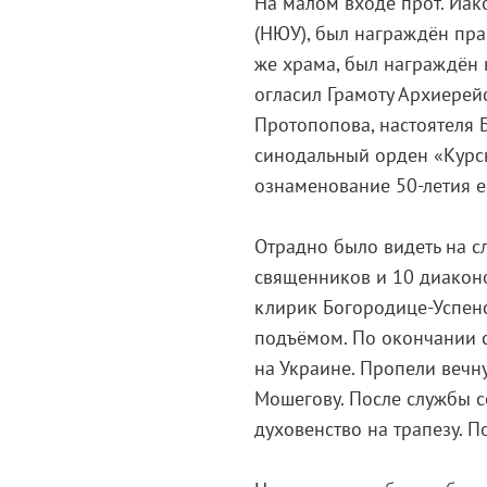
На малом входе прот. Иак
(НЮУ), был награждён пра
же храма, был награждён 
огласил Грамоту Архиерей
Протопопова, настоятеля 
синодальный орден «Курс
ознаменование 50-летия 
Отрадно было видеть на с
священников и 10 диаконо
клирик Богородице-Успенс
подъёмом. По окончании 
на Украине. Пропели вечн
Мошегову. После службы с
духовенство на трапезу. 