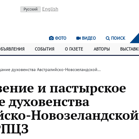
English
Русский
ФОТО
ВИДЕО
ПОИСК
ОБЪЯВЛЕНИЯ
СОБЫТИЯ
О ГАЗЕТЕ
АВТОРЫ
ВЫСТАВК
щание духовенства Австралийско-Новозеландской…
вение и пастырское
е духовенства
йско-Новозеландской
РПЦЗ