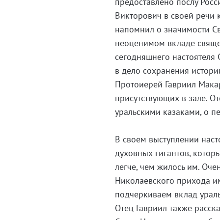
предоставлено послу Росс
Викторович в своей речи 
напомнил о значимости Св
неоценимом вкладе свяще
сегодняшнего настоятеля
в дело сохранения истори
Протоиерей Гавриил Макар
присутствующих в зале. О
уральскими казаками, о 
В своем выступлении насто
духовных гигантов, котор
легче, чем жилось им. Оче
Николаевского прихода им
подчеркиваем вклад ураль
Отец Гавриил также расск