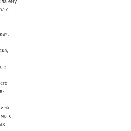
шла ему
ал с
ка»,
ска,
рые
осто
в-
рией
 мы с
ых