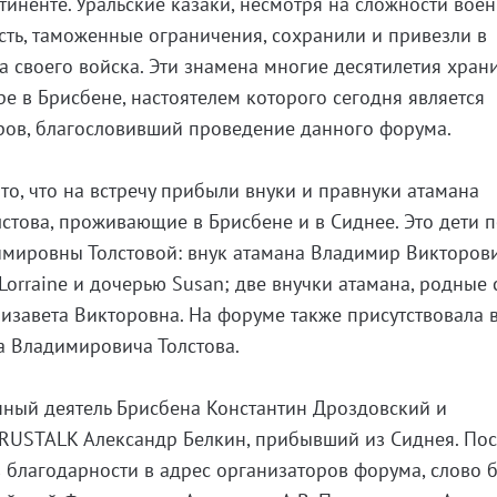
тиненте. Уральские казаки, несмотря на сложности вое
сть, таможенные ограничения, сохранили и привезли в
 своего войска. Эти знамена многие десятилетия храни
е в Брисбене, настоятелем которого сегодня является
ров, благословивший проведение данного форума.
то, что на встречу прибыли внуки и правнуки атамана
стова, проживающие в Брисбене и в Сиднее. Это дети 
мировны Толстовой: внук атамана Владимир Викторов
Lorraine и дочерью Susan; две внучки атамана, родные 
изавета Викторовна. На форуме также присутствовала 
ега Владимировича Толстова.
ный деятель Брисбена Константин Дроздовский и
 RUSTALK Александр Белкин, прибывший из Сиднея. По
в благодарности в адрес организаторов форума, слово 