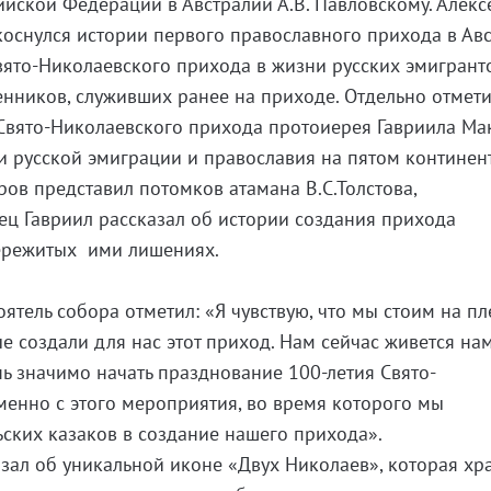
ийской Федерации в Австралии А.В. Павловскому. Алекс
коснулся истории первого православного прихода в Авс
ято-Николаевского прихода в жизни русских эмигранто
нников, служивших ранее на приходе. Отдельно отмети
 Свято-Николаевского прихода протоиерея Гавриила Ма
и русской эмиграции и православия на пятом континент
ов представил потомков атамана В.С.Толстова,
тец Гавриил рассказал об истории создания прихода
пережитых ими лишениях.
ятель собора отметил: «Я чувствую, что мы стоим на пл
ые создали для нас этот приход. Нам сейчас живется на
нь значимо начать празднование 100-летия Свято-
енно с этого мероприятия, во время которого мы
ских казаков в создание нашего прихода».
азал об уникальной иконе «Двух Николаев», которая хр