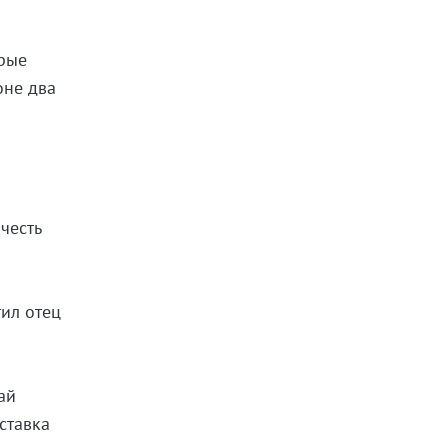
орые
оне два
л
честь
тил отец
ай
ставка