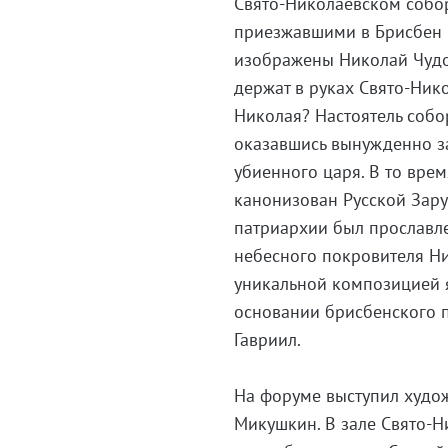
Свято-Николаевском собор
приезжавшими в Брисбен в
изображены Николай Чудо
держат в руках Cвято-Нико
Николая? Настоятель собо
оказавшись вынужденно за
убиенного царя. В то врем
канонизован Русской Зару
патриархии был прославле
небесного покровителя Ник
уникальной композицией 
основании брисбенского п
Гавриил.
На форуме выступил худож
Микушкин. В зале Свято-Н