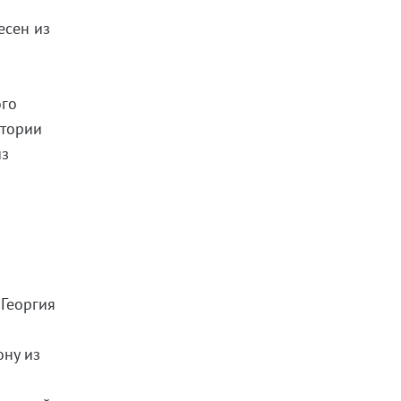
есен из
ого
стории
из
 Георгия
ону из