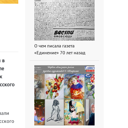
О чем писала газета
«Единение» 70 лет назад
 в
ле
х
сского
а
вали
сского