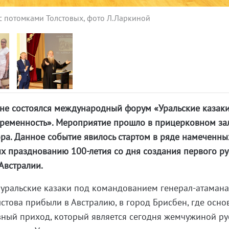
 с потомками Толстовых, фото Л.Ларкиной
ене состоялся международный форум «Уральские казаки
временность». Мероприятие прошло в прицерковном за
ра. Данное событие явилось стартом в ряде намеченны
х празднованию 100-летия со дня создания первого ру
Австралии.
у, уральские казаки под командованием генерал-атаман
стова прибыли в Австралию, в город Брисбен, где осно
ный приход, который является сегодня жемчужиной ру