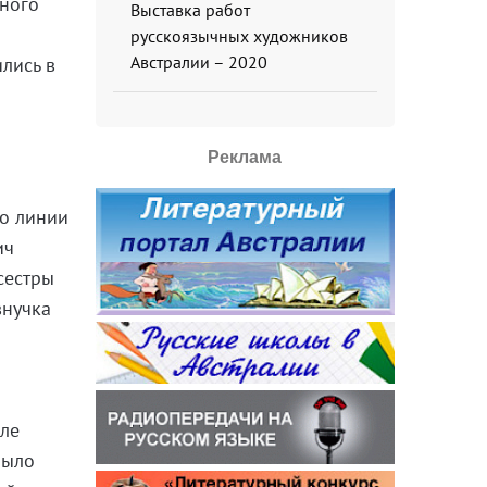
нного
Выставка работ
русскоязычных художников
Австралии – 2020
лись в
Реклама
по линии
ич
сестры
внучка
сле
было