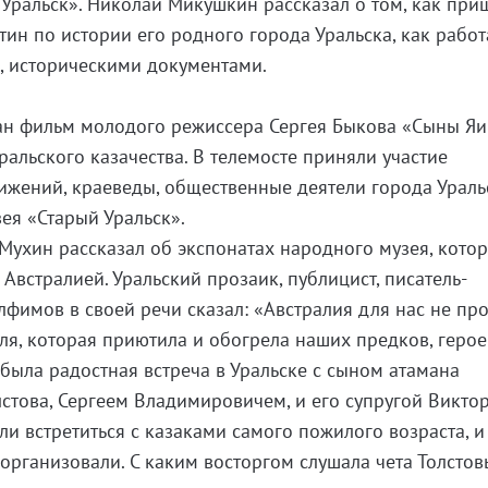
 Уральск». Николай Микушкин рассказал о том, как при
ин по истории его родного города Уральска, как работ
 историческими документами.
ан фильм молодого режиссера Сергея Быкова «Сыны Яи
альского казачества. В телемосте приняли участие
ижений, краеведы, общественные деятели города Ураль
ея «Старый Уральск».
Мухин рассказал об экспонатах народного музея, кото
 Австралией. Уральский прозаик, публицист, писатель-
фимов в своей речи сказал: «Австралия для нас не пр
мля, которая приютила и обогрела наших предков, герое
с была радостная встреча в Уральске с сыном атамана
стова, Сергеем Владимировичем, и его супругой Викто
и встретиться с казаками самого пожилого возраста, и
организовали. С каким восторгом слушала чета Толстов