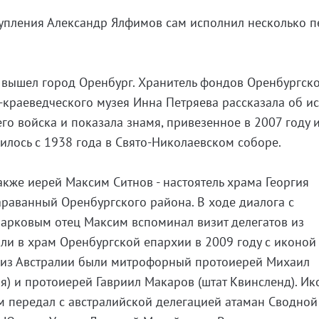
упления Александр Ялфимов сам исполнил несколько п
 вышел город Оренбург. Хранитель фондов Оренбургск
-краеведческого музея Инна Петряева рассказала об и
го войска и показала знамя, привезенное в 2007 году 
нилось с 1938 года в Свято-Николаевском соборе.
акже иерей Максим Ситнов - настоятель храма Георгия
раванный Оренбургского района. В ходе диалога с
арковым отец Максим вспоминал визит делегатов из
ли в храм Оренбургской епархии в 2009 году с иконой
 из Австралии были митрофорный протоиерей Михаил
я) и протоиерей Гавриил Макаров (штат Квинсленд). Ик
м передал с австралийской делегацией атаман Сводной