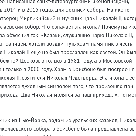
е, написанная санкт-петербургскими иконописцами,
 2014 и в 2015 годах для росписи собора. На иконе
творец Мирликийский и мученик царь Николай II, кот
лаевский собор. Что означает эта икона? Почему на ик
ра объяснил так: «Казаки, служившие царю Николаю II,
 границей, хотели воздвигнуть храм-памятник в честь
я Николай II еще не был прославлен как святой. Он бы
бежной Церковью только в 1981 году, а в Московской
н только в 2000 году. Храм в Брисбене был построен в 
олая II, святителя Николая Чудотворца. Эта икона с ее
является духовным символом того, что произошло при
рихода. Два Николая молятся за наш приход…», - отме
ник из Нью-Йорка, родом из уральских казаков, Никол
иколаевского собора в Брисбене была представлена вы