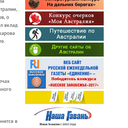
ей
тралии,
в, о
л вклад
карова
е.
ечах
много
анится в