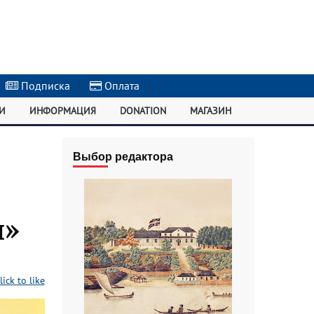
Подписка
|
Оплата
|
И
ИНФОРМАЦИЯ
DONATION
МАГАЗИН
Выбор редактора
и»
lick to like