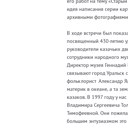
его работ на тему «Старый
идея написания серии карт
архивными фотографиями,
В ходе встречи был показ
посвященный 430-летию ур
руководители казачьих дв
сотрудники народного муз
Директор музея Геннадий 
связывают город Уральск с
фольклорист Александр Ял
материк в океане, а та зе
казаков. В 1997 году у на
Владимира Сергеевича Тол
Тимофеевной. Они пожелал
большим энтузиазмом это 