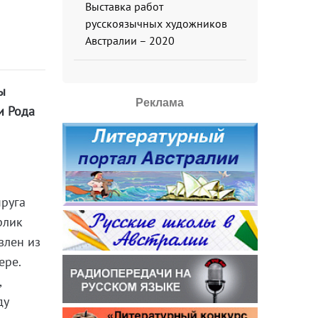
Выставка работ
русскоязычных художников
Австралии – 2020
ы
Реклама
и Рода
а
пруга
рлик
влен из
ере.
,
ду