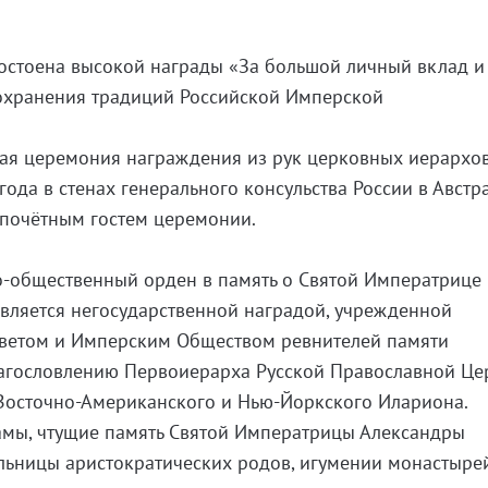
остоена высокой награды «За большой личный вклад и
сохранения традиций Российской Имперской
ная церемония награждения из рук церковных иерархо
года в стенах генерального консульства России в Австр
 почётным гостем церемонии.
общественный орден в память о Святой Императрице
вляется негосударственной наградой, учрежденной
ветом и Имперским Обществом ревнителей памяти
лагословлению Первоиерарха Русской Православной Це
Восточно-Американского и Нью-Йоркского Илариона.
мы, чтущие память Святой Императрицы Александры
льницы аристократических родов, игумении монастырей