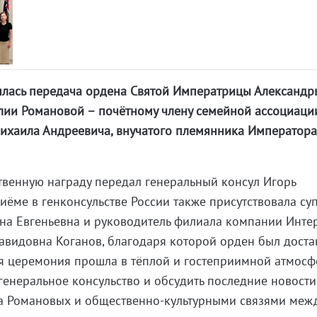
оялась передача ордена Святой Императрицы Александр
ии Романовой – почётному члену семейной ассоциаци
Михаила Андреевича, внучатого племянника Император
венную награду передал генеральный консул Игорь
иёме в генконсульстве России также присутствовала су
на Евгеньевна и руководитель филиала компании Инте
авидовна Коганов, благодаря которой орден был доста
я церемония прошла в тёплой и гостеприимной атмосф
генеральное консульство и обсудить последние новости
да Романовых и общественно-культурными связями меж