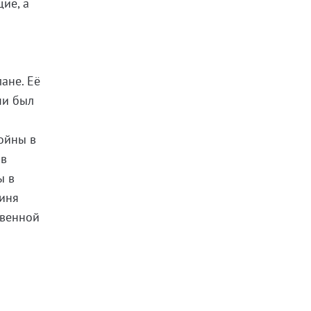
ие, а
ане. Её
пи был
ойны в
 в
ы в
гиня
твенной