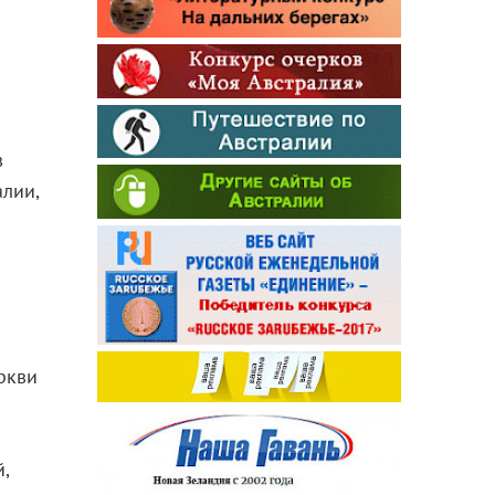
в
алии,
ркви
,