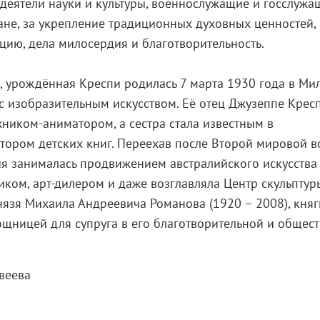
 деятели науки и культуры, военнослужащие и госслужащ
не, за укрепление традиционных духовных ценностей,
ию, дела милосердия и благотворительность.
 урождённая Креспи родилась 7 марта 1930 года в Мил
 с изобразительным искусством. Её отец Джузеппе Крес
жником-аниматором, а сестра стала известным в
тором детских книг. Переехав после Второй мировой в
я занималась продвижением австралийского искусства
иком, арт-дилером и даже возглавляла Центр скульптур
нязя Михаила Андреевича Романова (1920 – 2008), кня
щницей для супруга в его благотворительной и общес
веева