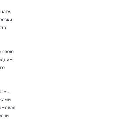
нату,
ырезки
это
о свою
одним
его
а: «…
сками
ломовая
речи