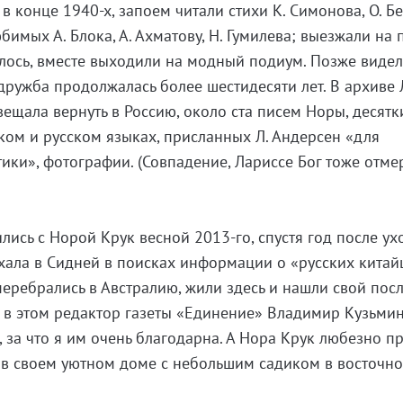
в конце 1940-х, запоем читали стихи К. Симонова, О. Бе
имых А. Блока, А. Ахматову, Н. Гумилева; выезжали на
лось, вместе выходили на модный подиум. Позже видел
дружба продолжалась более шестидесяти лет. В архиве 
ещала вернуть в Россию, около ста писем Норы, десятк
ком и русском языках, присланных Л. Андерсен «для
тики», фотографии. (Совпадение, Лариссе Бог тоже отме
лись с Норой Крук весной 2013-го, спустя год после ух
хала в Сидней в поисках информации о «русских китай
перебрались в Австралию, жили здесь и нашли свой пос
 в этом редактор газеты «Единение» Владимир Кузьмин
, за что я им очень благодарна. А Нора Крук любезно п
 в своем уютном доме с небольшим садиком в восточно