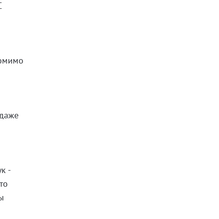
С
помимо
 даже
к -
то
ы