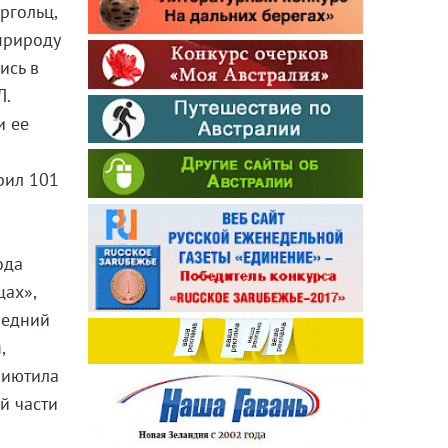
ргольц,
 природу
ись в
Л.
и ее
рил 101
ода
цах»,
ледний
,
риютила
й части