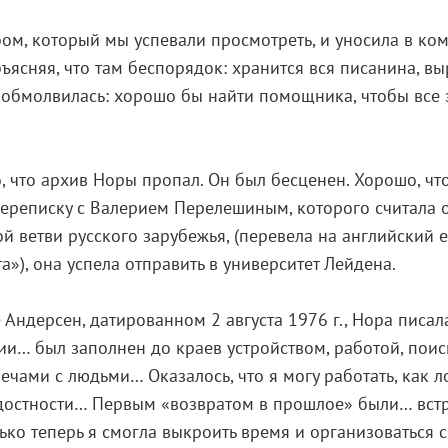
ом, который мы успевали просмотреть, и уносила в ком
бъясняя, что там беспорядок: хранится вся писанина, в
на обмолвилась: хорошо бы найти помощника, чтобы все 
 что архив Норы пропал. Он был бесценен. Хорошо, чт
реписку с Валерием Перелешиным, которого считала 
й ветви русского зарубежья, (перевела на английский 
»), она успела отправить в университет Лейдена.
Андерсен, датированном 2 августа 1976 г., Нора писал
лии… был заполнен до краев устройством, работой, пои
ечами с людьми… Оказалось, что я могу работать, как 
адостности… Первым «возвратом в прошлое» были… вст
ько теперь я смогла выкроить время и организоваться с