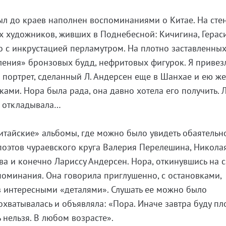
ыл до краев наполнен воспоминаниями о Китае. На стен
х художников, живших в Поднебесной: Кичигина, Герас
 с инкрустацией перламутром. На плотно заставленны
ения» бронзовых будд, нефритовых фигурок. Я привез
портрет, сделанный Л. Андерсен еще в Шанхае и ею ж
ами. Нора была рада, она давно хотела его получить. 
е откладывала…
тайские» альбомы, где можно было увидеть обаятельн
поэтов чураевского круга Валерия Перелешина, Никола
ва и конечно Лариссу Андерсен. Нора, откинувшись на 
споминания. Она говорила приглушенно, с остановками,
з интересными «деталями». Слушать ее можно было
охватывалась и объявляла: «Пора. Иначе завтра буду пл
ь нельзя. В любом возрасте».