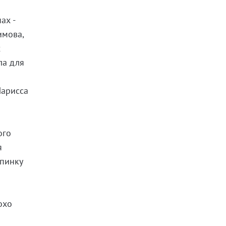
ах -
имова,
х
ла для
е
Ларисса
ого
я
спинку
охо