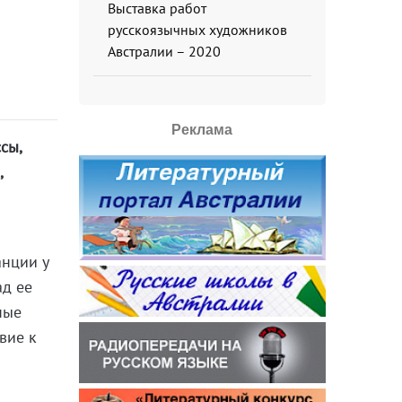
Выставка работ
русскоязычных художников
Австралии – 2020
Реклама
сы,
,
анции у
ад ее
нные
вие к