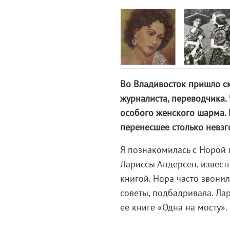
Во Владивосток пришло ск
журналиста, переводчика.
особого женского шарма. И
перенесшее столько невзго
Я познакомилась с Норой 
Лариссы Андерсен, известн
книгой. Нора часто звонил
советы, подбадривала. Ла
ее книге «Одна на мосту».