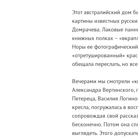
Этот австралийский дом б
картины известных русски
Домрачева. Лаковые панно
книжных полках – «вкрапл
Норы ее фотографический 
«отретушированный» краск
обещала переслать, но вс
Вечерами мы смотрели «ки
Александра Вертинского, 
Петереца, Василия Логино
кресла, погружалась в во
сопровождая свой расска
бесконечно. Потом она сп
выглядеть. Этого допускат