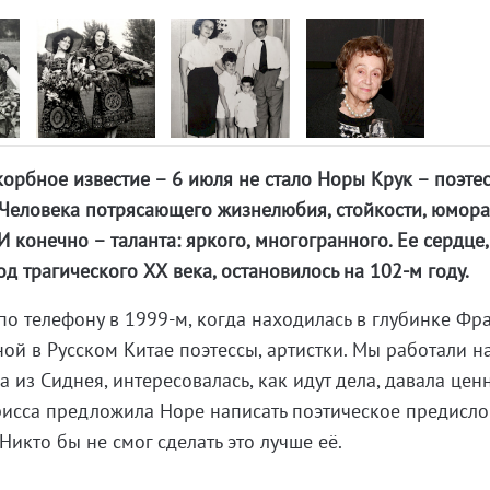
орбное известие – 6 июля не стало Норы Крук – поэтес
 Человека потрясающего жизнелюбия, стойкости, юмора
 конечно – таланта: яркого, многогранного. Ее сердце,
д трагического ХХ века, остановилось на 102-м году.
по телефону в 1999-м, когда находилась в глубинке Фр
ой в Русском Китае поэтессы, артистки. Мы работали н
а из Сиднея, интересовалась, как идут дела, давала це
рисса предложила Норе написать поэтическое предисло
 Никто бы не смог сделать это лучше её.