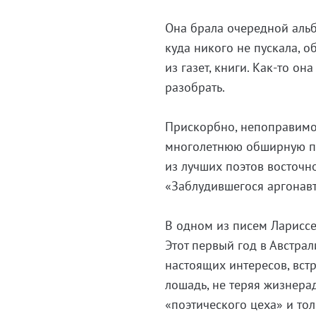
Она брала очередной альб
куда никого не пускала, о
из газет, книги. Как-то о
разобрать.
Прискорбно, непоправимо,
многолетнюю обширную пе
из лучших поэтов восточно
«Заблудившегося аргонавта
В одном из писем Лариссе 
Этот первый год в Австра
настоящих интересов, встр
лошадь, не теряя жизнер
«поэтического цеха» и тол