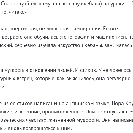
 Спарнону (большому профессору икебана) на уроки…. 
но, читаю.»
ная, энергичная, не лишенная самоиронии. Ее все
 возрасте она обучилась стенографии и машинописи, 
ский, серьезно изучала искусство икебаны, занималась
я чуткость в отношении людей. И стихов. Мне довелось
турных встреч, которые, как выяснилось, она регулярно
ой.
е из ее стихов написаны на английском языке, Нора Кру
убокие, искренние, проникновенные. Они не отпускают. Э
ловеческих чувствах, жизненной мудрости. Они написан
ь и вновь возвращаться к ним.