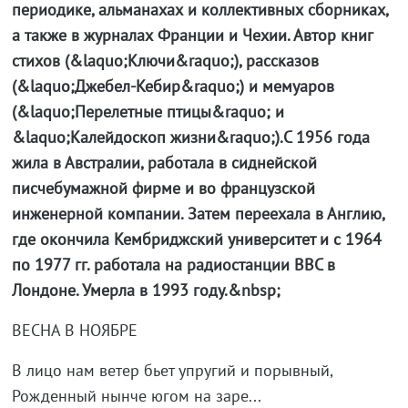
периодике, альманахах и коллективных сборниках,
а также в журналах Франции и Чехии. Автор книг
стихов (&laquo;Ключи&raquo;), рассказов
(&laquo;Джебел-Кебир&raquo;) и мемуаров
(&laquo;Перелетные птицы&raquo; и
&laquo;Калейдоскоп жизни&raquo;).С 1956 года
жила в Австралии, работала в сиднейской
писчебумажной фирме и во французской
инженерной компании. Затем переехала в Англию,
где окончила Кембриджский университет и с 1964
по 1977 гг. работала на радиостанции BBC в
Лондоне. Умерла в 1993 году.&nbsp;
ВЕСНА В НОЯБРЕ
В лицо нам ветер бьет упругий и порывный,
Рожденный нынче югом на заре...