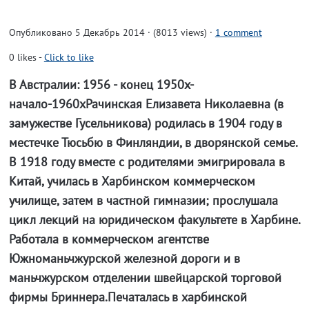
Опубликовано 5 Декабрь 2014 · (8013 views)
·
1 comment
0
likes
-
Click to like
В Австралии: 1956 - конец 1950х-
начало-1960хРачинская Елизавета Николаевна (в
замужестве Гусельникова) родилась в 1904 году в
местечке Тюсьбю в Финляндии, в дворянской семье.
В 1918 году вместе с родителями эмигрировала в
Китай, училась в Харбинском коммерческом
училище, затем в частной гимназии; прослушала
цикл лекций на юридическом факультете в Харбине.
Работала в коммерческом агентстве
Южноманьчжурской железной дороги и в
маньчжурском отделении швейцарской торговой
фирмы Бриннера.Печаталась в харбинской