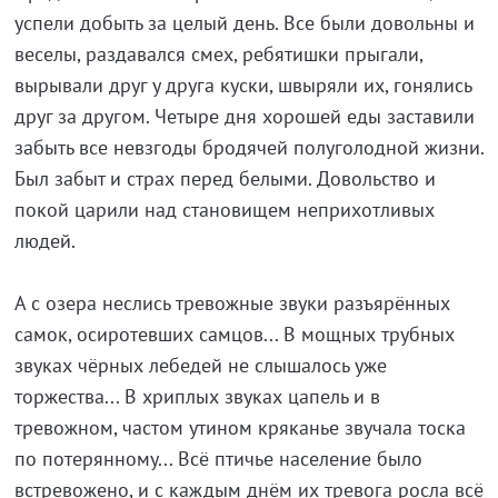
успели добыть за целый день. Все были довольны и
веселы, раздавался смех, ребятишки прыгали,
вырывали друг у друга куски, швыряли их, гонялись
друг за другом. Четыре дня хорошей еды заставили
забыть все невзгоды бродячей полуголодной жизни.
Был забыт и страх перед белыми. Довольство и
покой царили над становищем неприхотливых
людей.
А с озера неслись тревожные звуки разъярённых
самок, осиротевших самцов... В мощных трубных
звуках чёрных лебедей не слышалось уже
торжества... В хриплых звуках цапель и в
тревожном, частом утином кряканье звучала тоска
по потерянному... Всё птичье население было
встревожено, и с каждым днём их тревога росла всё