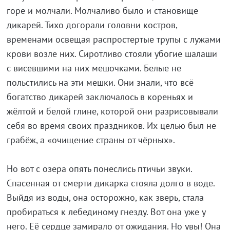
горе и молчали. Молчаливо было и становище
дикарей. Тихо догорали головни костров,
временами освещая распростертые трупы с лужами
крови возле них. Сиротливо стояли убогие шалаши
с висевшими на них мешочками. Белые не
польстились на эти мешки. Они знали, что всё
богатство дикарей заключалось в кореньях и
жёлтой и белой глине, которой они разрисовывали
себя во время своих праздников. Их целью был не
грабёж, а «очищение страны от чёрных».
Но вот с озера опять понеслись птичьи звуки.
Спасенная от смерти дикарка стояла долго в воде.
Выйдя из воды, она осторожно, как зверь, стала
пробираться к лебединому гнезду. Вот она уже у
него. Её сердце замирало от ожидания. Но увы! Она