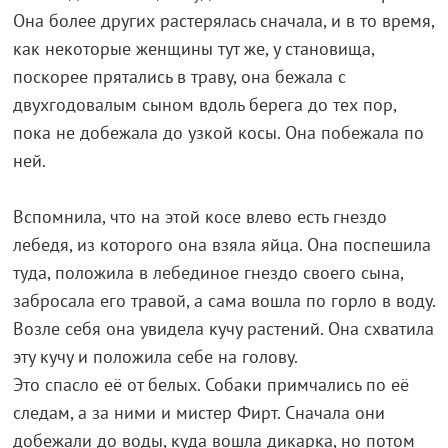
Она более других растерялась сначала, и в то время,
как некоторые женщины тут же, у становища,
поскорее прятались в траву, она бежала с
двухгодовалым сыном вдоль берега до тех пор,
пока не добежала до узкой косы. Она побежала по
ней.
Вспомнила, что на этой косе влево есть гнездо
лебедя, из которого она взяла яйца. Она поспешила
туда, положила в лебединое гнездо своего сына,
забросала его травой, а сама вошла по горло в воду.
Возле себя она увидела кучу растений. Она схватила
эту кучу и положила себе на голову.
Это спасло её от белых. Собаки примчались по её
следам, а за ними и мистер Фирт. Сначала они
добежали до воды, куда вошла дикарка, но потом