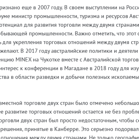
ризнано еще в 2007 году. В своем выступлении на Росс
руме министр промышленности, туризма и ресурсов Авс
тенциал для развития торговли между двумя странами
бывающей промышленности. Важно отметить, что этот 
ь для укрепления торговых отношений между двумя ст
ожелают. В 2017 году австралийские политики и деятели
нцию MINEX на Чукотке вместе с Австралийской торго
интерес к конференции в Магадане в 2018 году для из
ства в области разведки и добычи полезных ископаемы
овместной торговле двух стран было отмечено небольш
е развитие торговых отношений остается не без пробл
торговли двух стран был просто недостаточным, чтобы 
 решения, принятые в Канберре. Это серьезно подорва
отношения между двумя странами. Не только географи