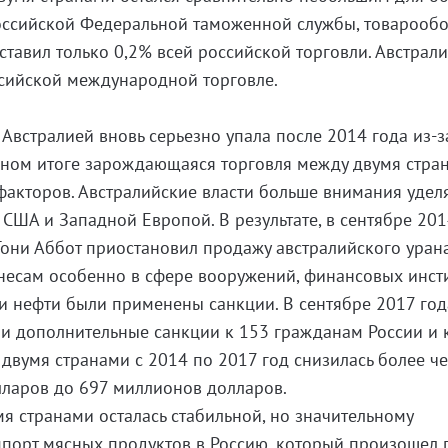
оссийской Федеральной таможенной службы, товарообо
ставил только 0,2% всей российской торговли. Австрал
ссийской международной торговле.
 Австралией вновь серьезно упала после 2014 года из-з
чном итоге зарождающаяся торговля между двумя стра
акторов. Австралийские власти больше внимания удел
 США и Западной Европой. В результате, в сентябре 201
они Аббот приостановил продажу австралийского уран
несам особенно в сфере вооружений, финансовых инсти
и нефти были применены санкции. В сентябре 2017 год
ли дополнительные санкции к 153 гражданам России и 
 двумя странами с 2014 по 2017 год снизилась более ч
лларов до 697 миллионов долларов.
мя странами осталась стабильной, но значительному
порт мясных продуктов в Россию, который произошел 