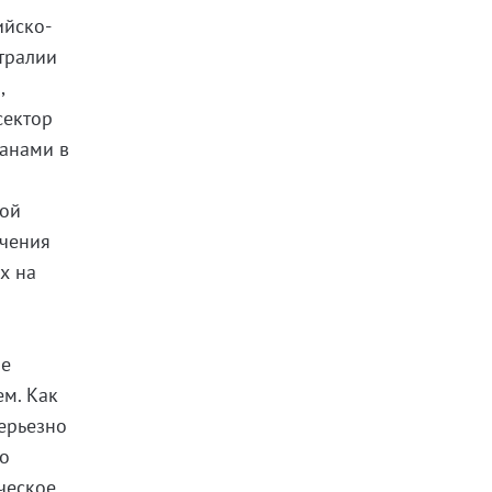
ийско-
тралии
,
сектор
ранами в
вой
учения
х на
ое
ем. Как
серьезно
ло
ческое