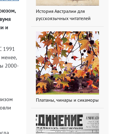
Союзом,
История Австралии для
русскоязычных читателей
двумя
ии и
С 1991
 менее,
ны 2000-
ализом
Платаны, чинары и сикаморы
говли
огда