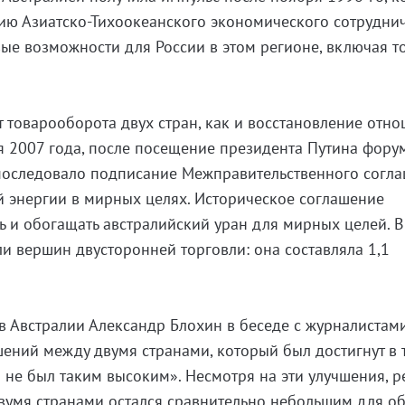
ию Азиатско-Тихоокеанского экономического сотрудни
овые возможности для России в этом регионе, включая 
 товарооборота двух стран, как и восстановление отно
ря 2007 года, после посещение президента Путина фору
 последовало подписание Межправительственного согл
 энергии в мирных целях. Историческое соглашение
ь и обогащать австралийский уран для мирных целей. В
ли вершин двусторонней торговли: она составляла 1,1
.
 в Австралии Александр Блохин в беседе с журналистам
ошений между двумя странами, который был достигнут в 
а не был таким высоким». Несмотря на эти улучшения, 
вумя странами остался сравнительно небольшим для о