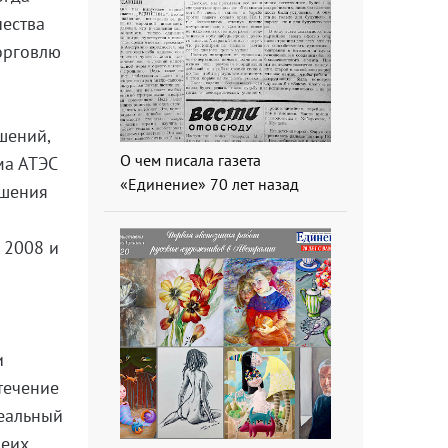
чества
торговлю
шений,
О чем писала газета
ма АТЭС
«Единение» 70 лет назад
ашения
 2008 и
и
течение
реальный
беих