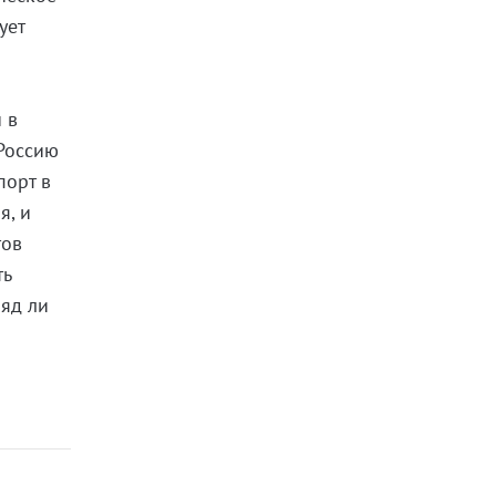
ует
 в
 Россию
порт в
я, и
тов
ть
ряд ли