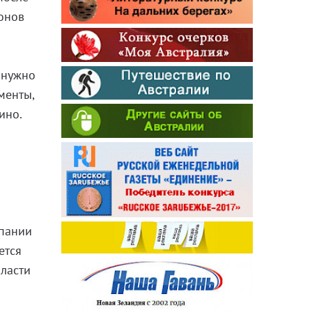
онов
 нужно
менты,
ино.
мпании
ется
бласти