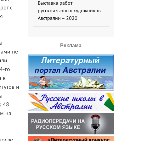
Выставка работ
рот с
русскоязычных художников
ия
Австралии – 2020
а
Реклама
нами не
яли
4-го
а в
тутов и
а
к 48
ем на
после