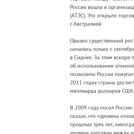
Россия вошла в организац
(АТЭС). Это открыло торг
с Австралией.
Однако существенный рост
начались только с сентяб
в Сиднее. За этим вскоре
об использовании атомной
позволило России покупат
2011 годах страны достиг
миллиарда долларов США
В 2009 году посол России
сказал, что «уровень отн
прошлых трёх лет, никогд
уровень торговли между д