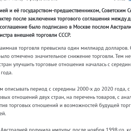
сией и её государством-предшественником, Советским 
актер после заключения торгового соглашения между 
о соглашение было подписано в Москве послом Австрал
истра внешней торговли СССР.
заимная торговля превысила один миллиард долларов. 
было отмечено значительное снижение торговли. Тем не
стран улучшить торговые отношения началась с середи
 года.
ом описывать период с середины 2000-х до 2020 года, с
овых отношений двух стран, на перечень товаров, с ан
ития торговых отношений и возможностей будущей тор
ей.
 Австралией получила импульс после ноября 1998-го, к