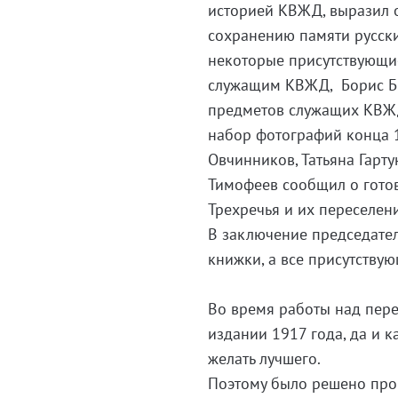
историей КВЖД, выразил о
сохранению памяти русск
некоторые присутствующие
служащим КВЖД, Борис Бы
предметов служащих КВЖД
набор фотографий конца 1
Овчинников, Татьяна Гарт
Тимофеев сообщил о гото
Трехречья и их переселен
В заключение председате
книжки, а все присутств
Во время работы над пер
издании 1917 года, да и 
желать лучшего.
Поэтому было решено пров