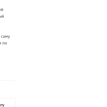
ей
ый
 саму
и по
оту