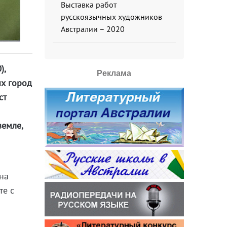
Выставка работ
русскоязычных художников
Австралии – 2020
),
Реклама
их город
ст
земле,
на
те с