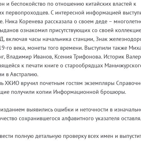
н и беспокойство по отношению китайских властей к
их первопроходцев. С интересной информацией выступ
. Ника Коренева рассказала о своем деде – многолет
данов ознакомил присутствующих со своей коллекци
, включая часы начальника станции, Знак железнодор
9-го века, монеты того времени. Выступили также Мих
унг, Владимир Иванов, Ксения Трифонова. Историк Вале
вящейся к печати книге о старообрядцах Маньчжурског
ии в Австралию.
ль ХКИО вручил почетным гостям экземпляры Справоч
ующие получили копии Информационной брошюры.
еизданием выявились ошибки и неточности в изначаль
качество сохранившегося алфавитного указателя оставл
ести полную детальную проверку всех имен и выпусти