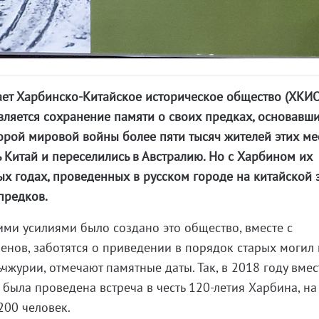
ает Харбинско-Китайское историческое общество (ХКИО
вляется сохранение памяти о своих предках, основавш
торой мировой войны более пяти тысяч жителей этих ме
Китай и переселились в Австралию. Но с Харбином их
ых годах, проведенных в русском городе на китайской 
предков.
ьими усилиями было создано это общество, вместе с
енов, заботятся о приведении в порядок старых могил 
журии, отмечают памятные даты. Так, в 2018 году вмес
была проведена встреча в честь 120-летия Харбина, на
200 человек.