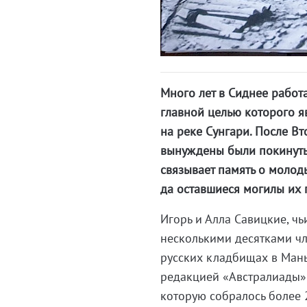
Много лет в Сиднее работ
главной целью которого я
на реке Сунгари. После В
вынуждены были покинуть 
связывает память о молод
да оставшиеся могилы их 
Игорь и Алла Савицкие, ч
несколькими десятками чл
русских кладбищах в Маньч
редакцией «Австралиады» 
которую собралось более 