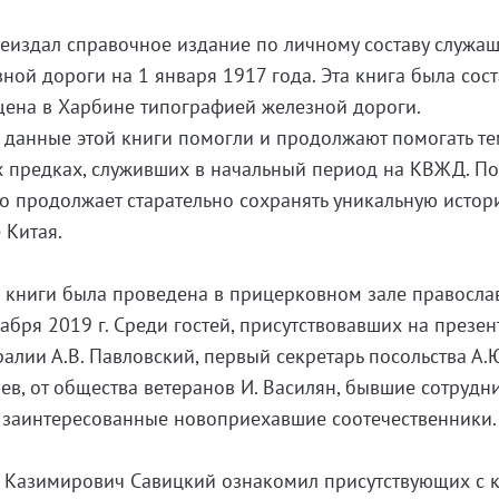
еиздал справочное издание по личному составу служа
ной дороги на 1 января 1917 года. Эта книга была сос
на в Харбине типографией железной дороги.
 данные этой книги помогли и продолжают помогать тем
х предках, служивших в начальный период на КВЖД. П
кто продолжает старательно сохранять уникальную исто
 Китая.
 книги была проведена в прицерковном зале правосла
бря 2019 г. Среди гостей, присутствовавших на презен
алии А.В. Павловский, первый секретарь посольства А.Ю
ев, от общества ветеранов И. Василян, бывшие сотрудн
 заинтересованные новоприехавшие соотечественники.
ь Казимирович Савицкий ознакомил присутствующих с 