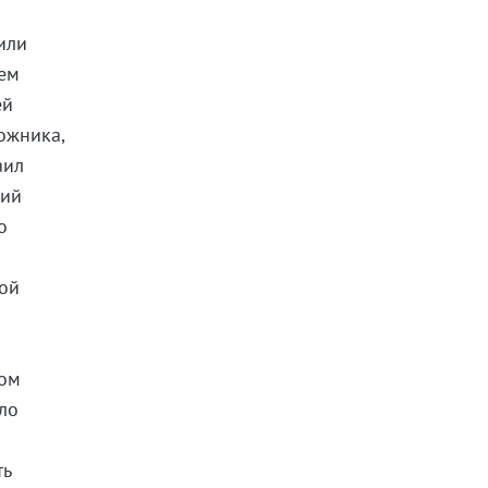
или
нем
ей
ожника,
аил
рий
о
ной
ном
яло
ть