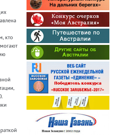
щих
тавлена
, кто
омогают
рию
вной
тации,
.
ики
краткой