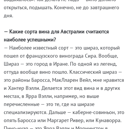
открыться, подышать. Конечно, не до завтрашнего
дня.
— Какие сорта вина для Австралии считаются
наиболее успешными?
— Наиболее известный сорт — это шираз, который
пошел от французского винограда Сира. Вообще,
Шираз — это город в Иране. По одной из легенд,
оттуда вообще вино пошло. Классический шираз —
это районы Баросса, МакЛларен Вейл, мне нравится
и Хантер Вэлли. Делается этот вид вина и в других
местах, в Ярра Вэлли, например, но выше
перечисленные — это те, где на ширазе
специализируются. Дальше — каберне-совиньон, это
опять Баросса или Маргарет Ривер, или Кунаворра.
Пино-нуар — это Ярра Вэлли и Морнингтон в