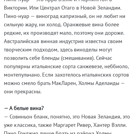
Виктории. Или Централ Отаго в Новой Зеландии.
Пино-нуар — виноград капризный, он не любит ни
сильную жару, ни холод. Оранжевые вина более
редкие, их производят мало, поэтому они дороже.
Австралийская винная индустрия известна своим
творческим подходом, здесь виноделы могут
позволить себе бленды (смешивания). Сейчас
популярны итальянские сорта санжевезе, неббиоло,
монтепульчано. Если захотелось итальянских сортов
можно смело брать МакЛарен, Холмы Аделаиды —
они прекрасны.
— А белые вина?
— Совиньон бланк, понятно, это Новая Зеландия, это
уже классика, также Маргарет Ривер, Хантер Вэлли.
Пино Гриджио лучше брать из района Холмы