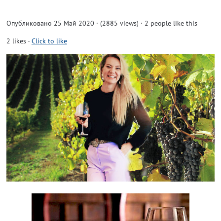
Опубликовано 25 Май 2020 · (2885 views)
· 2 people like this
2
likes
-
Click to like