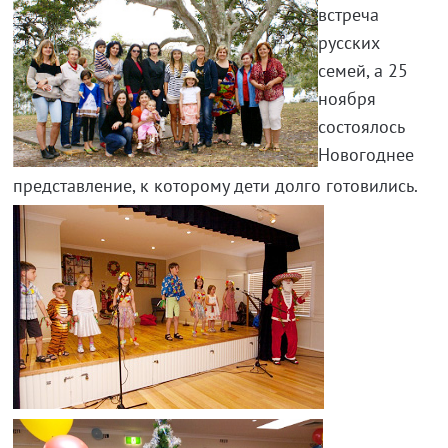
встреча
русских
семей, а 25
ноября
состоялось
Новогоднее
представление, к которому дети долго готовились.