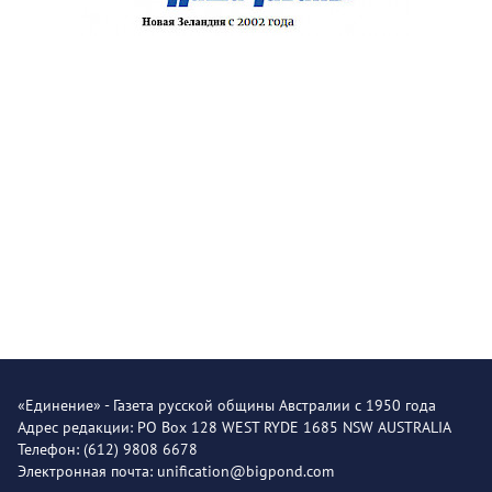
«Единение» - Газета русской общины Австралии с 1950 года
Адрес редакции: PO Box 128 WEST RYDE 1685 NSW AUSTRALIA
Телефон: (612) 9808 6678
Электронная почта: unification@bigpond.com