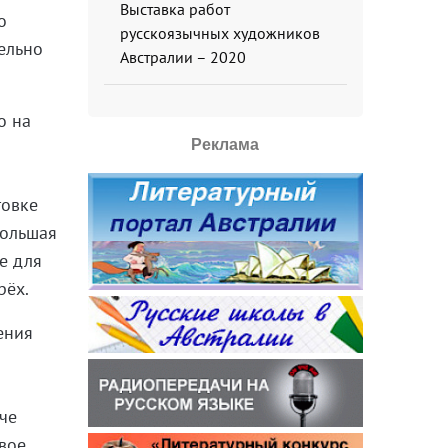
Выставка работ
о
русскоязычных художников
ельно
Австралии – 2020
о на
Реклама
товке
большая
е для
рёх.
ения
аче
овое