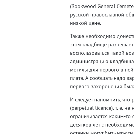
(Rookwood General Cemeter
русской православной общ
низкой цене.
Также необходимо донести
этом кладбище разрешаетс
воспользоваться такой в
администрацию кладбища 
могилы для первого в ней
плата. А сообщать надо за
первого захоронения была 
И следует напомнить, что 
(perpetual licence), т. е.
ограничивается каким-то с
десятков лет с необходим
останки могут быть изъяты