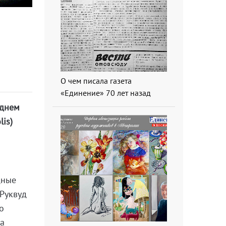
О чем писала газета
«Единение» 70 лет назад
еднем
is)
дные
Руквуд
о
ща