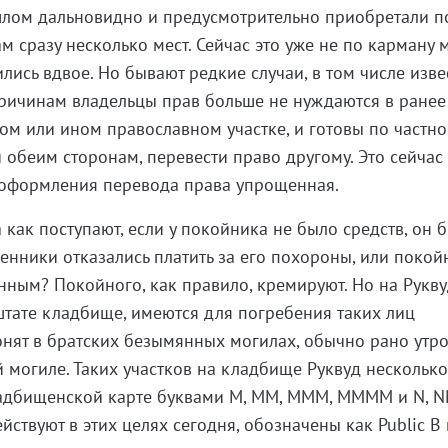
лом дальновидно и предусмотрительно приобретали п
 сразу несколько мест. Сейчас это уже не по карману 
ились вдвое. Но бывают редкие случаи, в том числе изв
причинам владельцы прав больше не нуждаются в ранее
ом или ином православном участке, и готовы по частн
 обеим сторонам, перевести право другому. Это сейчас
а оформления перевода права упрощенная.
а как поступают, если у покойника не было средств, он 
енники отказались платить за его похороны, или покой
ным? Покойного, как правило, кремируют. Но на Рукву
тате кладбище, имеются для погребения таких лиц
онят в братских безымянных могилах, обычно рано утр
 могиле. Таких участков на кладбище Руквуд несколько
адбищенской карте буквами M, MM, MMM, MMMM и N, N
йствуют в этих целях сегодня, обозначены как Public B 