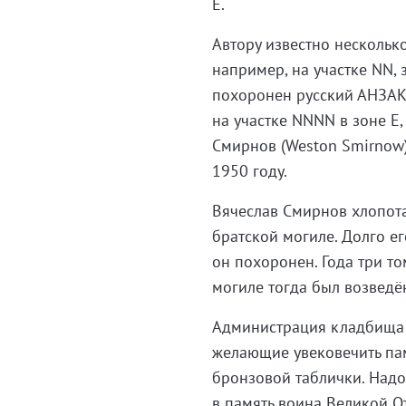
E.
Автору известно несколько
например, на участке NN, 
похоронен русский АНЗАК,
на участке NNNN в зоне E
Смирнов (Weston Smirnow)
1950 году.
Вячеслав Смирнов хлопота
братской могиле. Долго ег
он похоронен. Года три то
могиле тогда был возведён
Администрация кладбища у
желающие увековечить пам
бронзовой таблички. Надо 
в память воина Великой О