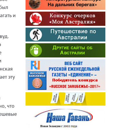
 был
агать и
вуд.
о
е
и
енская
ет эту
я
о, что
дешевые