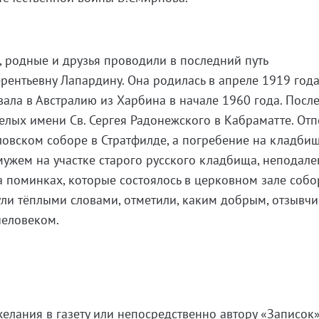
9, родные и друзья проводили в последний путь
ерентьевну Лапардину. Она родилась в апреле 1919 года
вала в Австралию из Харбина в начале 1960 года. Посл
елых имени Св. Сергея Радонежского в Кабраматте. От
вловском соборе в Стратфилде, а погребение на кладби
мужем на участке старого русского кладбища, неподале
 поминках, которые состоялось в церковном зале собо
ули тёплыми словами, отметили, каким добрым, отзывч
человеком.
елания в газету или непосредственно автору «Записок».