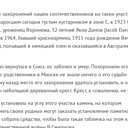
 захоронений наших соотечественников на таких участк
заросшем сегодня густым кустарником в зоне С, в 1923
 уроженец Воронежа, 32-летний Яков Данов (Jacob Dano
, в 1964, бывший красноармеец 1915 года рождения Вя
, попавший в немецкий плен и оказавшийся в Австрали
л вернуться в Союз, но заболел и умер. Похоронили его
о родственники в Минске не знали ничего о его судьбе 
му назад место его захоронения удалось установить, и н
 небольшой деревянный крест. Крест, к сожалению, не 
становила на углу этого участка камень, на котором
ять своих родных могут заказать установление памятн
собрать средства, чтобы была такая табличка на этом 
течественной войны В.Смирнова.