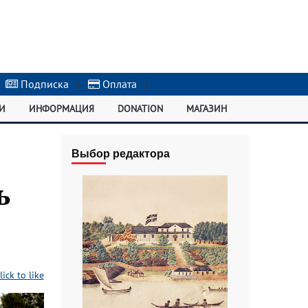
Подписка
|
Оплата
|
И
ИНФОРМАЦИЯ
DONATION
МАГАЗИН
Выбор редактора
ь
lick to like