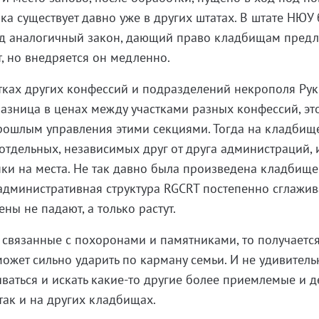
ка существует давно уже в других штатах. В штате НЮУ
ад аналогичный закон, дающий право кладбищам предл
, но внедряется он медленно.
тках других конфессий и подразделений некрополя Рук
разница в ценах между участками разных конфессий, эт
рошлым управления этими секциями. Тогда на кладбищ
 отдельных, независимых друг от друга администраций, 
ки на места. Не так давно была произведена кладбищ
административная структура RGCRT постепенно сглажива
ены не падают, а только растут.
, связанные с похоронами и памятниками, то получаетс
ожет сильно ударить по карману семьи. И не удивительн
ваться и искать какие-то другие более приемлемые и 
 так и на других кладбищах.