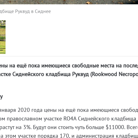
дбище Руквуд в Сиднее
цены на ещё пока имеющиеся свободные места на посл
стке Сиднейского кладбища Руквуд (Rookwood Necropol
у
го января 2020 года цены на ещё пока имеющиеся свобо
ком православном участке RO4A Сиднейского кладбища 
растут на 3%. Будут они стоить чуть больше $11000. Всег
на этом участке порядка 170, и администрация кладби