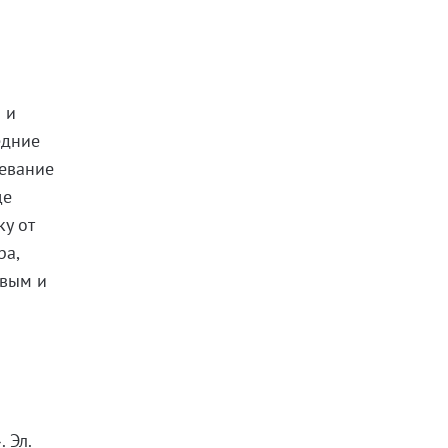
 и
едние
певание
ще
ку от
ра,
ивым и
 Эл.