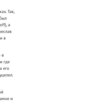
ах. Так,
 был
ff), а
чеслав
и в
 в
и где
а его
уцелел.
ой
камне и