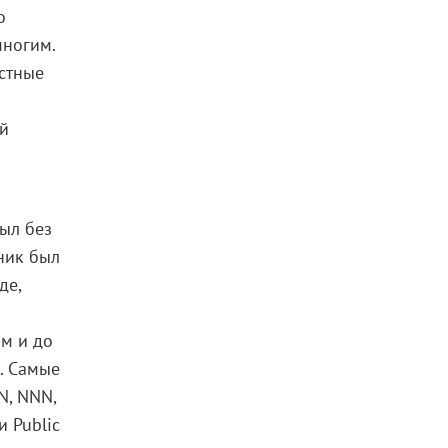
о
многим.
естные
ой
был без
ник был
де,
ом и до
. Самые
N, NNN,
и Public