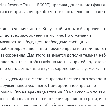
ies Reserve Trust — RGCRT) просила донести этот факт д
ины и призывает приобретать их, пока ещё по сравнит
 до сведения читателей русской газеты в Австралии, чт
я до трёх захоронений в могиле. Но о желании
озможностью в будущем необходимо сообщать в
заблаговременно — при покупке права или при подго
 захоронения. Для этого взимается дополнительная не
ранее для того, чтобы глубина могилы при её подготовк
не стандартной для двух захоронений, а глубже, для т
речь здесь идёт о местах с правом бессрочного захорон
 не нарушая покой усопшего. Приобретенное право не
роком. Это не аренда участка на 50 или сколько-то там
остью обновлять его по истечении арендного срока, ин
 и место заново, после обработки, пущено в ход под н