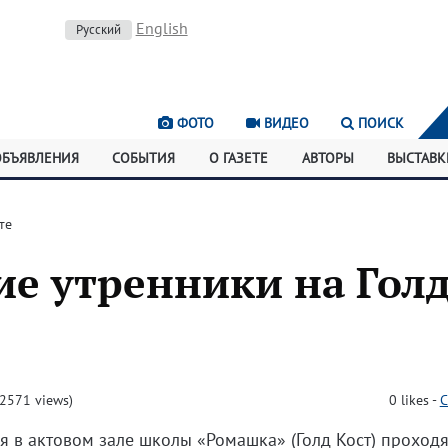
English
Русский
ФОТО
ВИДЕО
ПОИСК
ОБЪЯВЛЕНИЯ
СОБЫТИЯ
О ГАЗЕТЕ
АВТОРЫ
ВЫСТАВК
те
е утренники на Гол
2571 views)
0
likes
-
C
я в актовом зале школы «Ромашка» (Голд Кост) проходя