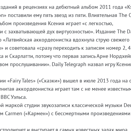
зданий в рецензиях на дебютный альбом 2011 года «Ks
ion» поставили ему пять звезд из пяти. Влиятельная The 
льбом произведения Ксения играет «с легкостью,
и с захватывающей дух виртуозностью». Издание The Da
 «Латвийская аккордеонистка вдохнула струю свежего
 и советовала «сразу переходить к записям номер 2, 4 
ха и Скарлатти, потому что первая запись Арне Нордхе
вом прослушивании». Daily Telegraph назвал игру Ксени
и «Fairy Tales» («Сказки») вышел в июле 2013 года на 
менитая аккордеонистка играет там с не менее известны
ВВС Уэльса.
вой маркой студии звукозаписи классической музыки De
м Carmen («Кармен») с бессмертными произведениям
стролирует и выступает в самых известных залах мира.