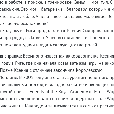
о в работе, в поиске, в тренировке. Семья — мой тыл. С
аюсь сил. Это мои «батарейки», благодаря которым я 
 то, что я люблю. А цели я всегда ставлю маленькие. Ве
льшие чудеса, так ведь?
ро Золушку из Риги продолжается. Ксения Сидорова мно
 и про родную Латвию. У нее выходят диски. Проектов
ко пожелать удачи и ждать следующих гастролей.
я справка:
Всемирно известная аккордеонистка Ксени
году в Риге, где она начала осваивать азы игры на акк
 Позже Ксения с отличием закончила Королевскую
ондоне. В 2009 году она стала лауреатом почетного п
 оригинальный подход и вклад в развитие и эволюцию м
другой приз — Friends of the Royal Academy of Music W
зможность дебютировать со своим концертом в зале Wi
ейчас живет в Мадриде и записывается на самых прести