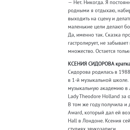
— Нет. Никогда. Я постоянн
родными я отдыхаю, набир
выходить на сцену и делать
маленькие цели делают бо
Да, именно так. Сказка п
гастролирует, не забывает
множество. Остается толь
КСЕНИЯ СИДОРОВА кратка
Сидорова родилась в 1988 
в 1-й музыкальной школе.
музыкальную академию в Л
Lady Theodore Holland за
В том же году получила и 
Award, который дал ей во
Hall в Лондоне. Ксения с
студиях звукозаписи.