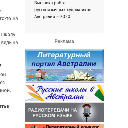
Выставка работ
русскоязычных художников
о
Австралии – 2020
го-то на
 школу
 ведь на
Реклама
?
еон
тся
мной.
ть к