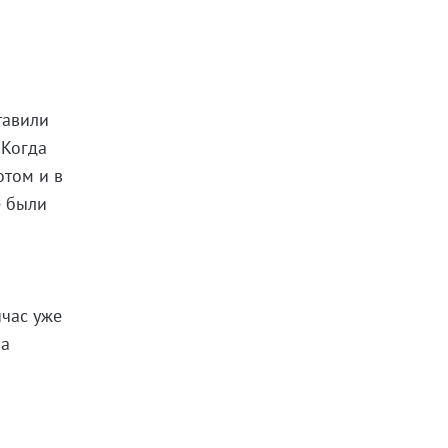
тавили
 Когда
отом и в
е были
йчас уже
на