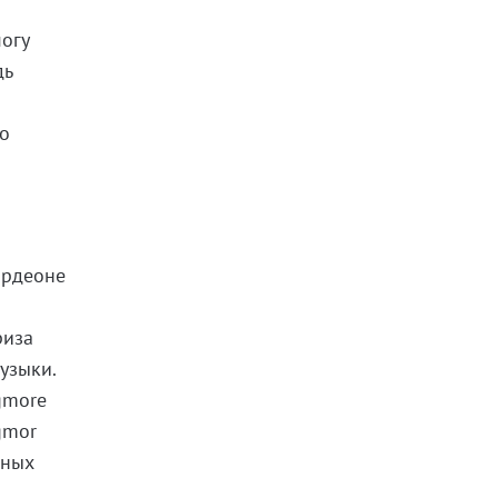
могу
дь
го
я
ордеоне
риза
узыки.
igmore
gmor
жных