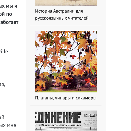
ах мы и
История Австралии для
ой по
русскоязычных читателей
работает
ille
ая,
Платаны, чинары и сикаморы
ей
рых мне