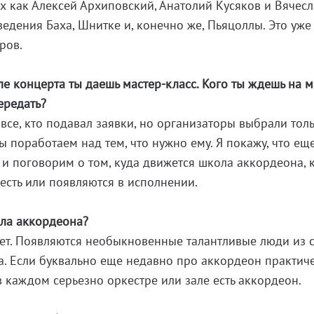
их как Алексей Архиповский, Анатолий Кусяков и Вячес
ведения Баха, Шнитке и, конечно же, Пьяцоллы. Это уже
ров.
е концерта ты даешь мастер-класс. Кого ты ждешь на м
ередать?
все, кто подавал заявки, но организаторы выбрали тол
ы поработаем над тем, что нужно ему. Я покажу, что е
, и поговорим о том, куда движется школа аккордеона, 
есть или появляются в исполнении.
ола аккордеона?
тет. Появляются необыкновенные талантливые люди из 
. Если буквально еще недавно про аккордеон практич
в каждом серьезно оркестре или зале есть аккордеон.