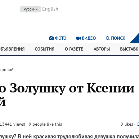
English
Русский
ФОТО
ВИДЕО
ПОИСК
ОБЪЯВЛЕНИЯ
СОБЫТИЯ
О ГАЗЕТЕ
АВТОРЫ
ВЫСТАВК
доровой
о Золушку от Ксении
й
13441 views)
· 9 people like this
9
likes
-
C
лушку? В ней красивая трудолюбивая девушка получил