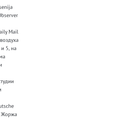
enija
Observer
ily Mail
 воздуха
и 5, на
йма
и
студии
м
utsche
и Жоржа