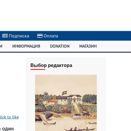
Подписка
|
Оплата
|
И
ИНФОРМАЦИЯ
DONATION
МАГАЗИН
Выбор редактора
lick to like
а один