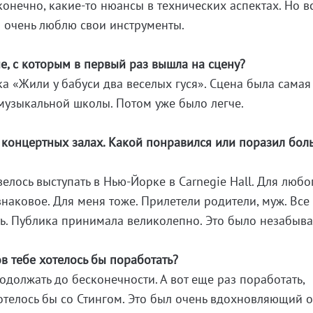
конечно, какие-то нюансы в технических аспектах. Но в
 очень люблю свои инструменты.
, с которым в первый раз вышла на сцену?
ка «Жили у бабуси два веселых гуся». Сцена была самая
музыкальной школы. Потом уже было легче.
 концертных залах. Какой понравился или поразил бол
елось выступать в Нью-Йорке в Carnegie Hall. Для любо
наковое. Для меня тоже. Прилетели родители, муж. Все
ь. Публика принимала великолепно. Это было незабыва
в тебе хотелось бы поработать?
одолжать до бесконечности. А вот еще раз поработать,
хотелось бы со Стингом. Это был очень вдохновляющий о