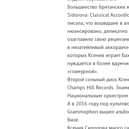
Большинство британских и
Sidorova: Classical Accord
писала, что вошедшие в а
нюансировано, деликатно 
озаглавило свою рецензию
в незатейливый аккордеон»
которых Ксения играет Ба
нуждается в более вдумчи
«гламурной».
Второй сольный диск Ксени
Champs Hill Records. Зна
Национальным оркестром 
А в 2016 году под культо
Grammophon вышел альбо
Бизе.
Ксения Сидорова много га