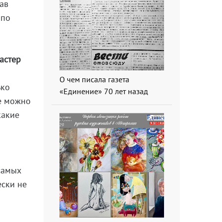
лав
 по
астер
О чем писала газета
ько
«Единение» 70 лет назад
ще можно
какие
самых
ески не