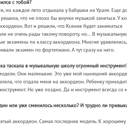
чился с тобой?
и, но каждое лето отдыхала у бабушки на Урале. Еще д
я решила, что не плохо бы внучке музыкой заняться. У ко
ккордеон. Вот и решили, что Ксения будет заниматься
ли не очень рады такому повороту, но… В музыкальную
ые экзамены по классу аккордеона. Многие удивлялись,
ивали экзамен по фортепиано. А тут сразу на него.
ка таскала в музыкальную школу огромный инструмент
модели. Они маленькие. Это уже мой нынешний аккорд
жалела, что отдала меня на аккордеон. Ребенку приходи
инструмент. Но уже поздно. Да и инструмент всегда со 
дин или уже сменилось несколько? И трудно ли привыка
 пятый аккордеон. Самая последняя модель. К хорошему