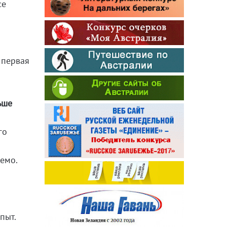
се
 первая
ьше
го
емо.
пыт.