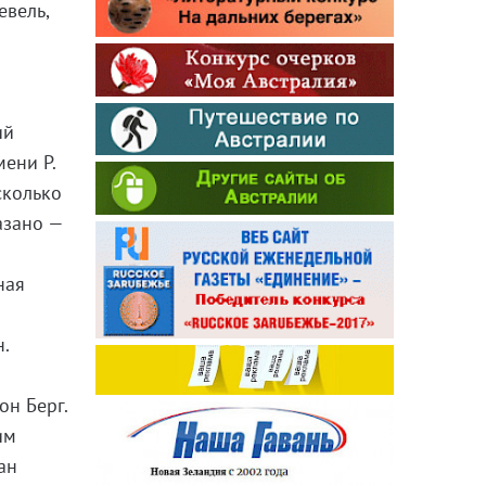
евель,
ий
ени Р.
сколько
азано —
ная
.
он Берг.
им
ан