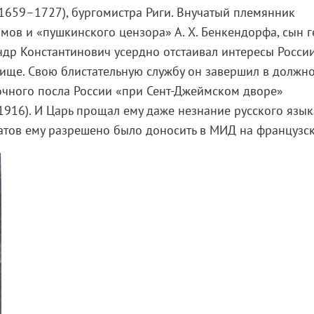
1659–1727), бургомистра Риги. Внучатый племянник
ов и «пушкинского цензора» А. Х. Бенкендорфа, сын 
андр Константинович усердно отстаивал интересы Росси
ище. Свою блистательную службу он завершил в должн
чного посла России «при Сент-Джеймском дворе»
916). И Царь прощал ему даже незнание русского язык
атов ему разрешено было доносить в МИД на француз