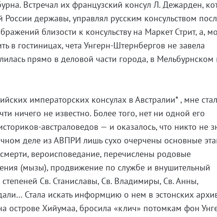
урна. Встречал их французский консул Л. Дежарден, ко
й России державы, управлял русским консульством пос
ображений близости к консульству на Маркет Стрит, а, мо
ть в гостиницах, чета Унгерн-Штернбергов не завела
елилась прямо в деловой части города, в Мельбурнском
ийских императорских консулах в Австралии* , мне стал
чти ничего не известно. Более того, нет ни одной его
сториков-австраловедов — и оказалось, что никто не зн
ичном деле из АВПРИ лишь сухо очерчены основные эт
 смерти, вероисповедание, перечислены родовые
ения (мызы), продвижение по службе и внушительный
степеней Св. Станиславы, Св. Владимиры, Св. Анны,
али… Стала искать информцию о нем в эстонских архив
на острове Хийумаа, бросила «клич» потомкам фон Унг