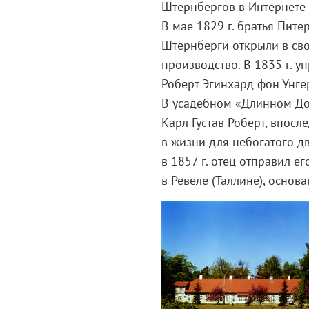
Штернбергов в Интернете
В мае 1829 г. братья Пите
Штернберги открыли в св
производство. В 1835 г. 
Роберт Эгинхард фон Унге
В усадебном «Длинном Доме
Карл Густав Роберт, впос
в жизни для небогатого д
в 1857 г. отец отправил е
в Ревеле (Таллине), основ