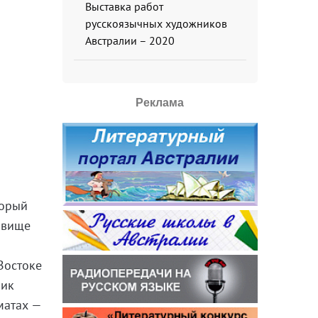
Выставка работ
русскоязычных художников
Австралии – 2020
Реклама
торый
звище
Востоке
ник
матах —