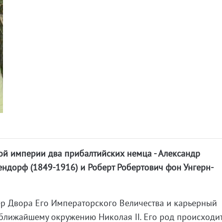
д
ой империи два прибалтийских немца - Александр
ндорф (1849-1916) и Роберт Робертович фон Унгерн-
ер Двора Его Императорского Величества и карьерный
ближайшему окружению Николая II. Его род происходи