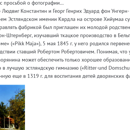
 с просьбой о фотографии…
р Людвиг Константин и Георг Генрих Эдуард фон Унгерн-
оем Эстляндском имении Кярдла на острове Хийумаа с
управлять фабрикой был приглашен их молодой родствен
рн-Штернберг, изучавший ткацкое производство в Бельг
» («Pikk Maja»), 5 мая 1845 г. у него родился первен
ледствии ставший Робертом Робертовичем. Понимая, что 
ворянина может обеспечить только хорошее образовани
го в лучшую эстляндскую гимназию («Ritter-und Domschu
анную еще в 1319 г. для воспитания детей дворянских 