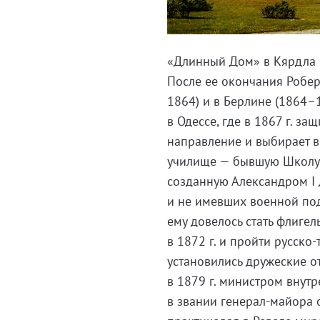
«Длинный Дом» в Кярдла 
После ее окончания Робер
1864) и в Берлине (1864–
в Одессе, где в 1867 г. за
направление и выбирает в
училище — бывшую Школу 
созданную Александром I 
и не имевших военной по
ему довелось стать флиге
в 1872 г. и пройти русско
установились дружеские о
в 1879 г. министром внутр
в звании генерал-майора о