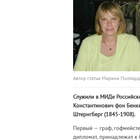
Автор статьи Марина Поллар
Служили в МИДе Российск
Константинович фон Бенке
Штернгберг (1845-1908).
Первый — граф, гофмейст
дипломат, принадлежал к 