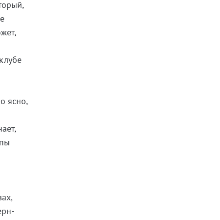
торый,
ле
жет,
 клубе
о ясно,
ает,
апы
ах,
ерн-