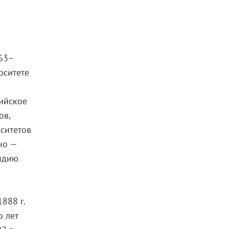
863–
рситете
рийское
ов,
ситетов
но —
яндию
о
888 г.
о лет