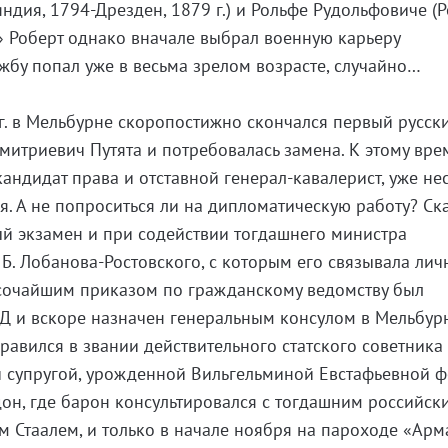
дия, 1794-Дрезден, 1879 г.) и Рольфе Рудольфовиче (Р
» Роберт однако вначале выбрал военную карьеру
жбу попал уже в весьма зрелом возрасте, случайно…
г. в Мельбурне скоропостижно скончался первый русск
митриевич Путята и потребовалась замена. К этому врем
кандидат права и отставной генерал-кавалерист, уже не
ся. А не попроситься ли на дипломатическую работу? Ск
й экзамен и при содействии тогдашнего министра
 Б. Лобанова-Ростовского, с которым его связывала лич
ысочайшим приказом по гражданскому ведомству был
Д и вскоре назначен генеральным консулом в Мельбурн
равился в звании действительного статского советника
й супругой, урожденной Вильгельминой Евстафьевной ф
он, где барон консультировался с тогдашним российск
 Стаалем, и только в начале ноября на пароходе «Арм