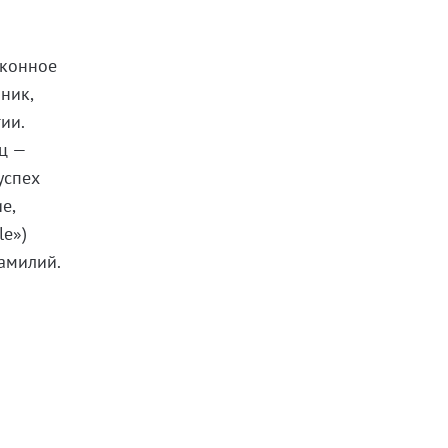
уконное
ник,
ии.
ец —
успех
е,
le»)
фамилий.