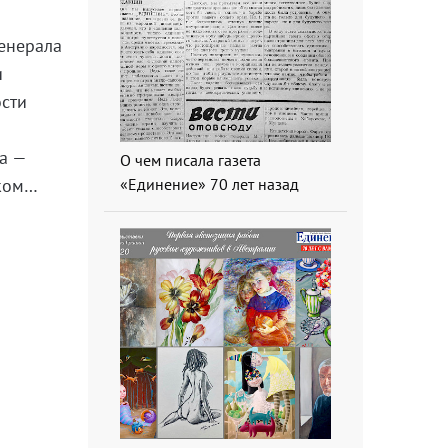
генерала
и
ости
а —
О чем писала газета
«Единение» 70 лет назад
ском…