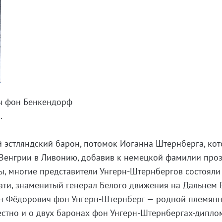
ч фон Бенкендорф
.
 эстляндский барон, потомок Иоганна Штернберга, ко
з Венгрии в Ливонию, добавив к немецкой фамилии про
ы, многие представители Унгерн-Штернбергов состояли
тати, знаменитый генерал Белого движения на Дальнем 
ан Фёдорович фон Унгерн-Штернберг — родной племян
естно и о двух баронах фон Унгерн-Штернбергах-дипло