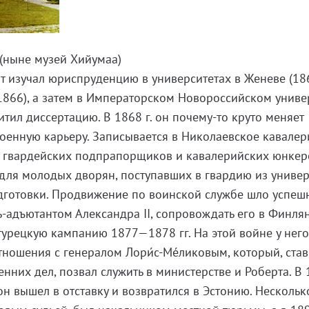
(ныне музей Хийумаа)
т изучал юриспруденцию в университетах в Женеве (1
1866), а затем в Императорском Новороссийском униве
щитил диссертацию. В 1868 г. он почему-то круто меняет
оенную карьеру. Записывается в Николаевское кавале
гвардейских подпрапорщиков и кавалерийских юнкер
для молодых дворян, поступавших в гвардию из универ
дготовки. Продвижение по воинской службе шло успеш
ль-адъютантом Александра II, сопровождать его в Финл
-турецкую кампанию 1877—1878 гг. На этой войне у нег
тношения с генералом Лори́с-Ме́ликовым, который, став
енних дел, позвал служить в министерстве и Роберта. В 1
н вышел в отставку и возвратился в Эстонию. Нескольк