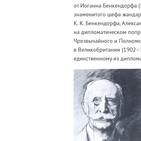
от Иоганна Бенкендорфа (
знаменитого шефа жандарм
К. К. Бенкендорфа, Алекс
на дипломатическом попр
Чрезвычайного и Полномо
в Великобритании (1902–1
единственному из диплом