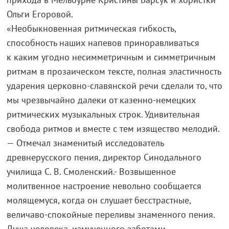
Ольги Егоровой.
«Необыкновенная ритмическая гибкость,
способность наших напевов приноравливаться
к каким угодно несимметричным и симметричным
ритмам в прозаическом тексте, полная эластичность
ударения
церковно-славянской
речи сделали то, что
мы чрезвычайно далеки от
казенно-немецких
ритмических музыкальных строк. Удивительная
свобода ритмов и вместе с тем изящество мелодий.
— Отмечал знаменитый исследователь
древнерусского пения, директор Синодального
училища
С. В. Смоленский
.- Возвышенное
молитвенное настроение невольно сообщается
молящемуся, когда он слушает бесстрастные,
величаво-спокойные
переливы знаменного пения.
Душа человека, измученного заботами,