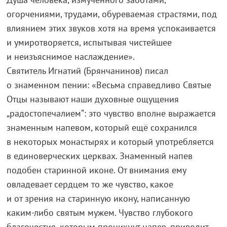
огорчениями, трудами, обуреваемая страстями, под
влиянием этих звуков хотя на время успокаивается
и умиротворяется, испытывая чистейшее
и неизъяснимое наслаждение».
Святитель Игнатий (Брянчанинов) писал
о знаменном пении: «Весьма справедливо Святые
Отцы называют наши духовные ощущения
„радостопечалием“: это чувство вполне выражается
знаменным напевом, который ещё сохранился
в некоторых монастырях и который употребляется
в единоверческих церквах. Знаменный напев
подобен старинной иконе. От внимания ему
овладевает сердцем то же чувство, какое
и от зрения на старинную икону, написанную
каким-либо
святым мужем. Чувство глубокого
благочестия, которым проникнут напев, приводит