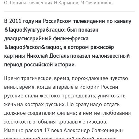
О.Шонина, священник Н.Карыпов, М.Овчинников
В 2011 году на Российском телевидении по каналу
&laquo;Культура&raquo; был показан
двадцатисерийный фильм-фреска
&laquo;Раскол&raquo;, в котором режиссёр
картины Николай Досталь показал малоизвестный
период российской истории.
Время трагическое, время, порождающее чувство
вины, время, когда впервые в истории России
русские стали жестоко преследовать, уничтожать,
жечь на кострах русских. Но сразу надо отдать
должное создателям фильма: в нём нет любования
жестокостью, обилия кровавых эпизодов.
Именно раскол 17 века Александр Солженицын
назвал первой гражданской войной, которая